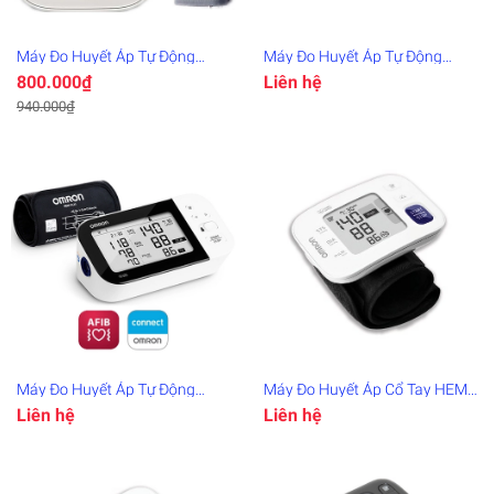
Máy Đo Huyết Áp Tự Động
Máy Đo Huyết Áp Tự Động
HEM-8712
HEM-7156-A
800.000₫
Liên hệ
940.000₫
Đây là
giải
pháp
trải
nghiệm
phát
triển
bởi
EGANY
Máy Đo Huyết Áp Tự Động
Máy Đo Huyết Áp Cổ Tay HEM-
HEM-7361T
6181
Liên hệ
Liên hệ