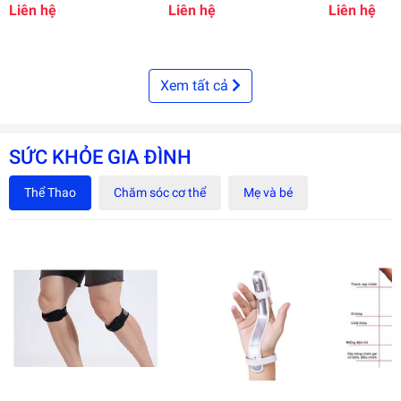
tay quay
nâng đầu
quay Lucass
Liên hệ
Liên hệ
Liên hệ
Xem tất cả
SỨC KHỎE GIA ĐÌNH
Thể Thao
Chăm sóc cơ thể
Mẹ và bé