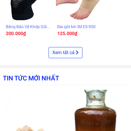
Băng Bảo Vệ Khớp Gối
Đai gót kín IM ES-930
Vantelin
200.000₫
125.000₫
Xem tất cả
TIN TỨC MỚI NHẤT