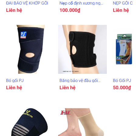
ĐAI BẢO VỆ KHỚP GỐI
Nẹp cố định xương ngón
NẸP GỐI C
tay F03
H2
Liên hệ
100.000₫
Liên hệ
Bó gối PJ
Băng bảo vệ đầu gối
Bó Gối PJ
Knee Support
Liên hệ
Liên hệ
50.000₫