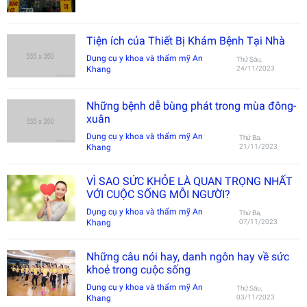
Tiện ích của Thiết Bị Khám Bệnh Tại Nhà
Dụng cụ y khoa và thẩm mỹ An
Thứ Sáu,
Khang
24/11/2023
Những bệnh dễ bùng phát trong mùa đông-
xuân
Dụng cụ y khoa và thẩm mỹ An
Thứ Ba,
Khang
21/11/2023
VÌ SAO SỨC KHỎE LÀ QUAN TRỌNG NHẤT
VỚI CUỘC SỐNG MỖI NGƯỜI?
Dụng cụ y khoa và thẩm mỹ An
Thứ Ba,
Khang
07/11/2023
Những câu nói hay, danh ngôn hay về sức
khoẻ trong cuộc sống
Dụng cụ y khoa và thẩm mỹ An
Thứ Sáu,
Khang
03/11/2023