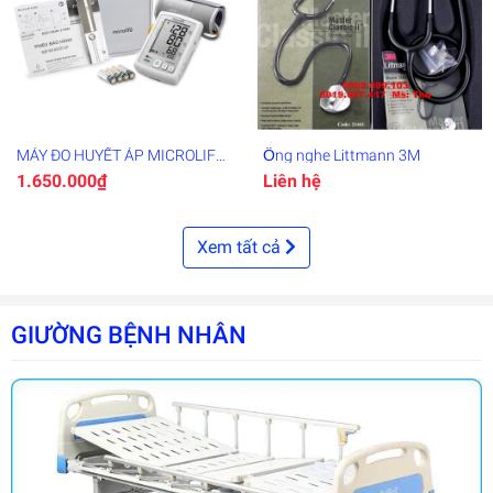
MÁY ĐO HUYẾT ÁP MICROLIFE
Ống nghe Littmann 3M
BP A6 BASIC
1.650.000₫
Liên hệ
Xem tất cả
GIƯỜNG BỆNH NHÂN