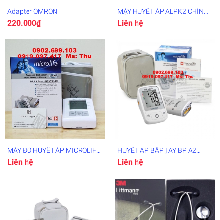
Adapter OMRON
MÁY HUYẾT ÁP ALPK2 CHÍNH
HÃNG
220.000₫
Liên hệ
MÁY ĐO HUYẾT ÁP MICROLIFE
HUYẾT ÁP BẮP TAY BP A2
BP A3 Basic
BASIC - THỤY SỸ
Liên hệ
Liên hệ