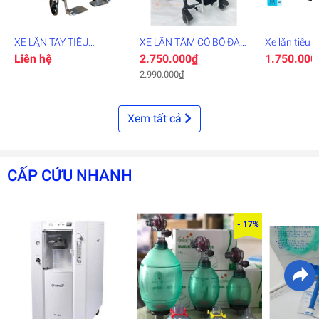
XE LĂN TAY TIÊU
XE LĂN TẮM CÓ BÔ ĐA
Xe lăn tiêu 
CHUẨN
NĂNG
Lucass X75
Liên hệ
2.750.000₫
1.750.000
2.990.000₫
Xem tất cả
CẤP CỨU NHANH
- 17%