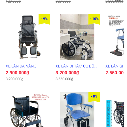
120.000₫
320.000₫
2.200.000₫
- 9%
- 10%
XE LĂN ĐA NĂNG
XE LĂN ĐI TẮM CÓ BÔ,
XE LĂN GHẾ
TỰ LĂN ĐI VỆ SINH
NĂNG
2.900.000₫
3.200.000₫
2.550.000
3.200.000₫
3.550.000₫
- 8%