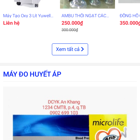
Máy Tạo Oxy 3 Lít Yuwell
AMBU THỔI NGẠT CÁC
ĐỒNG HỒ
7F-3EW
SIZE
Liên hệ
250.000₫
350.000
300.000₫
Xem tất cả
MÁY ĐO HUYẾT ÁP