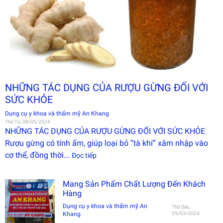
NHỮNG TÁC DỤNG CỦA RƯỢU GỪNG ĐỐI VỚI
SỨC KHỎE
Dụng cụ y khoa và thẩm mỹ An Khang
Thứ Tư, 08/05/2024
NHỮNG TÁC DỤNG CỦA RƯỢU GỪNG ĐỐI VỚI SỨC KHỎE
Rượu gừng có tính ấm, giúp loại bỏ “tà khí” xâm nhập vào
cơ thể, đồng thời...
Đọc tiếp
Mang Sản Phẩm Chất Lượng Đến Khách
Hàng
Dụng cụ y khoa và thẩm mỹ An
Thứ Sáu,
Khang
29/03/2024