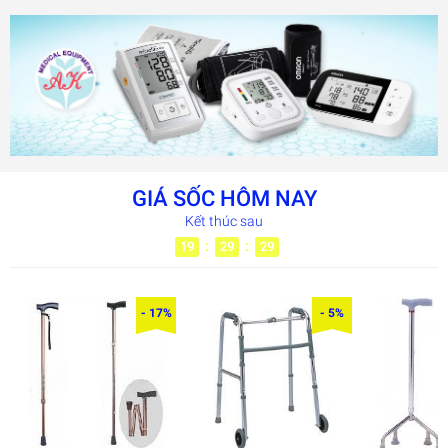
GIÁ SỐC HÔM NAY
Kết thúc sau
:
:
19
29
28
- 17%
- 5%