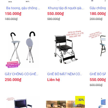
Ba toong, gậy chống 4
Khung tập đi người già
Gậy chống 3
khúc
cao cấp bánh to - khung
cho người g
150.000₫
550.000₫
180.000₫
tập đi
180.000₫
580.000₫
200.000₫
GẬY CHỐNG CÓ GHẾ
GHẾ BÔ MẶT NỆM CÓ
GHẾ BÔ SẮT
NGỒI
GÁC CHÂN
ĐIỆN
250.000₫
Liên hệ
550.000₫
600.000₫
- 32%