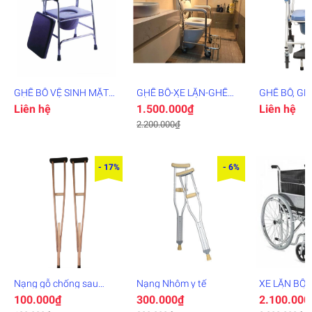
GHẾ BÔ VỆ SINH MẶT
GHẾ BÔ-XE LĂN-GHẾ
GHẾ BÔ, GH
NỆM
TẮM-GHẾ NGỒI
NĂNG
Liên hệ
1.500.000₫
Liên hệ
2.200.000₫
- 17%
- 6%
Nạng gỗ chống sau
Nạng Nhôm y tế
XE LĂN BÔ
chấn thương
NGƯỜI GIÀ
100.000₫
300.000₫
2.100.000