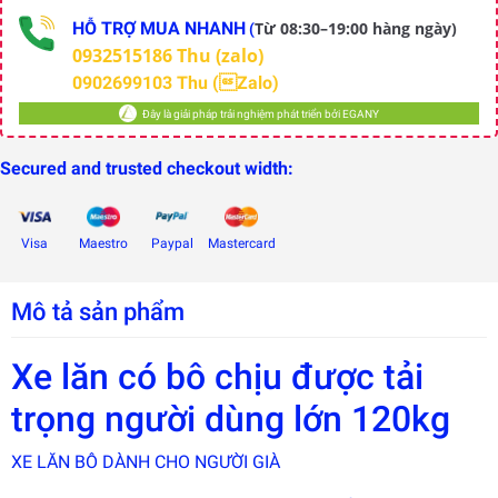
HỖ TRỢ MUA NHANH
Từ 08:30–19:00 hàng ngày)
(
0932515186 Thu (zalo)
0902699103 Thu (Zalo)
Đây là giải pháp trải nghiệm phát triển bởi EGANY
Secured and trusted checkout width:
Visa
Maestro
Paypal
Mastercard
Mô tả sản phẩm
Xe lăn có bô chịu được tải
trọng người dùng lớn 120kg
Đây là
giải
pháp
XE LĂN BÔ DÀNH CHO NGƯỜI GIÀ
trải
nghiệm