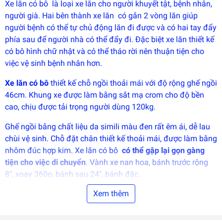
Xe lăn có bô
là loại
xe lăn cho người khuyết tật
, bệnh nhân,
phát
triển
người già. Hai bên thành
xe lăn
có gắn 2 vòng lăn giúp
bởi
EGANY
người bệnh có thể tự chủ động lăn đi được và có hai tay đẩy
phía sau để người nhà có thể đẩy đi. Đặc biệt xe lăn thiết kế
có bô hình chữ nhật và có thể tháo rời nên thuận tiện cho
việc vệ sinh bệnh nhân hơn.
Xe lăn có bô
thiết kế chỗ ngồi thoải mái với độ rộng ghế ngồi
46cm. Khung xe được làm bằng sắt mạ crom cho độ bền
cao, chịu được tải trọng người dùng 120kg.
Ghế ngồi bằng chất liệu da simili màu đen rất êm ái, dễ lau
chùi vệ sinh. Chỗ đặt chân thiết kế thoải mái, được làm bằng
nhôm đúc hợp kim. Xe lăn có bô
có thể gập lại gọn gàng
tiện cho việc di chuyển
. Vành xe nan hoa, bánh trước rộng
8″, xoay 360o, bánh sau 24", bánh đặc.
Xem thêm
Qúy khách có nhu cầu vui lòng liên hệ:
CỬA HÀNG DỤNG CỤ Y KHOA An Khang