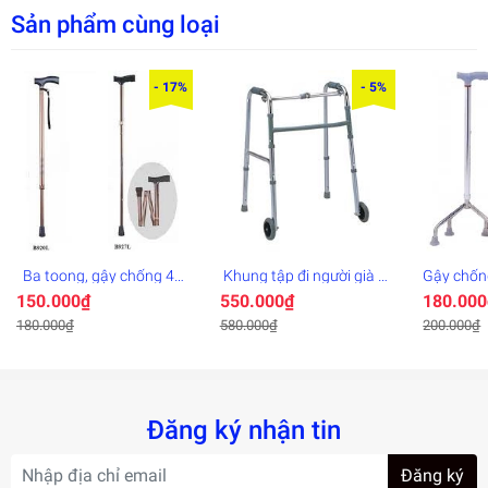
Sản phẩm cùng loại
ĐC:1234 Cách Mạng Tháng Tám, P.4,Quận Tân Bình.
ĐT:0902.699.103 - 0919.097.417 Thu
- 17%
- 5%
Ba toong, gậy chống 4
Khung tập đi người già
Gậy chống
khúc
cao cấp bánh to - khung
người già
150.000₫
550.000₫
180.000
tập đi
180.000₫
580.000₫
200.000₫
Đăng ký nhận tin
Đăng ký