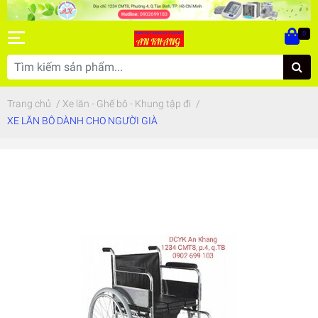
0
Trang chủ
/
Xe lăn - Ghế bô - Khung tập đi
/
XE LĂN BÔ DÀNH CHO NGƯỜI GIÀ