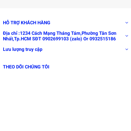
HỖ TRỢ KHÁCH HÀNG
Địa chỉ :1234 Cách Mạng Tháng Tám,Phường Tân Sơn
Nhất,Tp.HCM SĐT 0902699103 (zalo) Or 0932515186
Lưu lượng truy cập
THEO DÕI CHÚNG TÔI
Đây là
giải
pháp
trải
nghiệm
phát
triển
bởi
EGANY