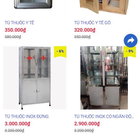
TỦ THUỐC Y TẾ
TỦ THUỐC Y TẾ GỖ
350.000₫
320.000₫
380.000₫
350.000₫
- 6%
- 9%
TỦ THUỐC INOX ĐỨNG
TỦ THUỐC INOX CÓ NGĂN ĐỘC
AB
3.000.000₫
2.900.000₫
3.200.000₫
3.200.000₫