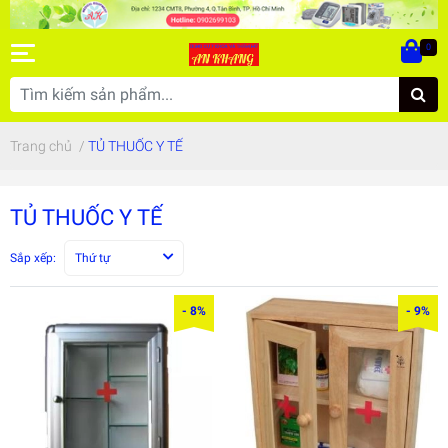
0
Trang chủ
/
TỦ THUỐC Y TẾ
TỦ THUỐC Y TẾ
Sắp xếp:
Thứ tự
- 8%
- 9%