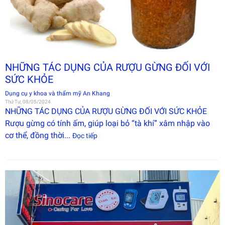
NHỮNG TÁC DỤNG CỦA RƯỢU GỪNG ĐỐI VỚI
SỨC KHỎE
Dụng cụ y khoa và thẩm mỹ An Khang
Thứ Tư, 08/05/2024
NHỮNG TÁC DỤNG CỦA RƯỢU GỪNG ĐỐI VỚI SỨC KHỎE
Rượu gừng có tính ấm, giúp loại bỏ “tà khí” xâm nhập vào
cơ thể, đồng thời...
Đọc tiếp