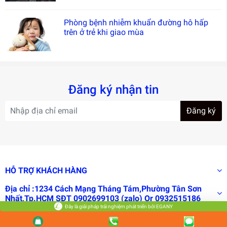
Phòng bệnh nhiễm khuẩn đường hô hấp
trên ở trẻ khi giao mùa
Đăng ký nhận tin
Đăng ký
HỖ TRỢ KHÁCH HÀNG
Địa chỉ :1234 Cách Mạng Tháng Tám,Phường Tân Sơn
Nhất,Tp.HCM SĐT 0902699103 (zalo) Or 0932515186
Đây là giải pháp trải nghiệm phát triển bởi EGANY
Lưu lượng truy cập