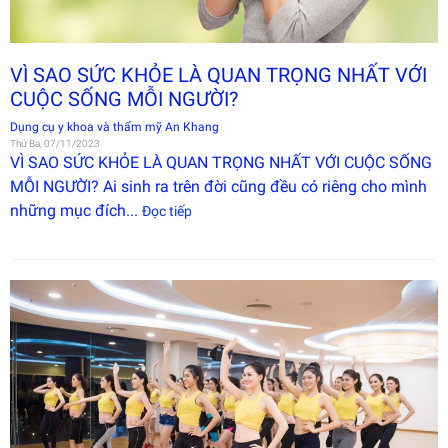
VÌ SAO SỨC KHỎE LÀ QUAN TRỌNG NHẤT VỚI
CUỘC SỐNG MỖI NGƯỜI?
Dụng cụ y khoa và thẩm mỹ An Khang
Thứ Ba, 07/11/2023
VÌ SAO SỨC KHỎE LÀ QUAN TRỌNG NHẤT VỚI CUỘC SỐNG
MỖI NGƯỜI? Ai sinh ra trên đời cũng đều có riêng cho mình
những mục đích...
Đọc tiếp