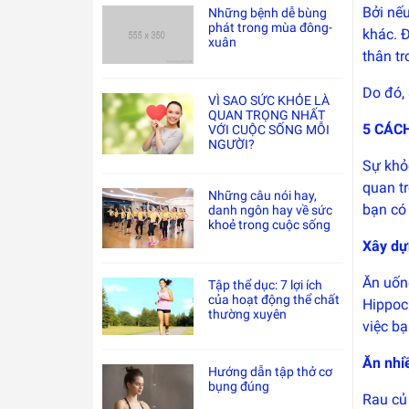
Bởi nếu
Những bệnh dễ bùng
phát trong mùa đông-
khác. Đ
xuân
thân tr
Do đó,
VÌ SAO SỨC KHỎE LÀ
QUAN TRỌNG NHẤT
5 CÁC
VỚI CUỘC SỐNG MỖI
NGƯỜI?
Sự khỏ
quan t
Những câu nói hay,
bạn có
danh ngôn hay về sức
khoẻ trong cuộc sống
Xây dự
Ăn uốn
Tập thể dục: 7 lợi ích
của hoạt động thể chất
Hippocr
thường xuyên
việc b
Ăn nhiề
Hướng dẫn tập thở cơ
bụng đúng
Rau củ 