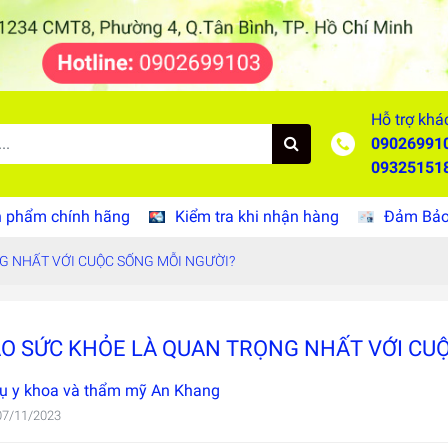
Hỗ trợ khá
09026991
09325151
 phẩm chính hãng
Kiểm tra khi nhận hàng
Đảm Bảo 
NG NHẤT VỚI CUỘC SỐNG MỖI NGƯỜI?
AO SỨC KHỎE LÀ QUAN TRỌNG NHẤT VỚI CU
ụ y khoa và thẩm mỹ An Khang
07/11/2023