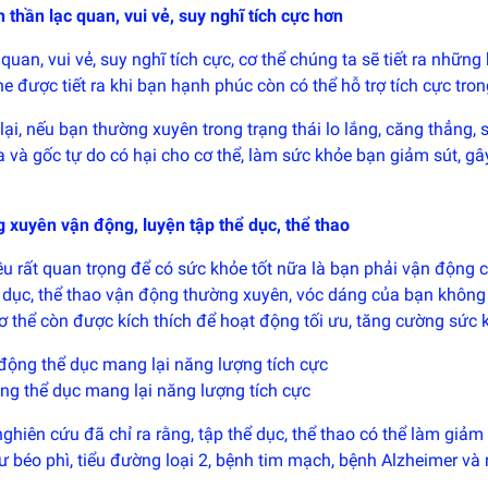
h thần lạc quan, vui vẻ, suy nghĩ tích cực hơn
 quan, vui vẻ, suy nghĩ tích cực, cơ thể chúng ta sẽ tiết ra nhữ
 được tiết ra khi bạn hạnh phúc còn có thể hỗ trợ tích cực trong
ại, nếu bạn thường xuyên trong trạng thái lo lắng, căng thẳng, s
 và gốc tự do có hại cho cơ thể, làm sức khỏe bạn giảm sút, gâ
 xuyên vận động, luyện tập thể dục, thể thao
ều rất quan trọng để có sức khỏe tốt nữa là bạn phải vận động 
ể dục, thể thao vận động thường xuyên, vóc dáng của bạn không
ơ thể còn được kích thích để hoạt động tối ưu, tăng cường sức 
ng thể dục mang lại năng lượng tích cực
nghiên cứu đã chỉ ra rằng, tập thể dục, thể thao có thể làm g
ư béo phì, tiểu đường loại 2, bệnh tim mạch, bệnh Alzheimer và r