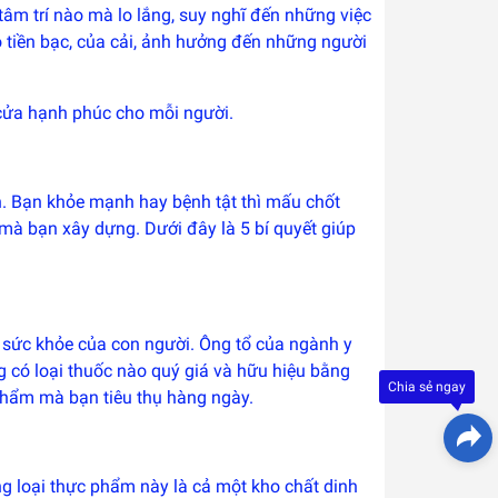
tâm trí nào mà lo lắng, suy nghĩ đến những việc
o tiền bạc, của cải, ảnh hưởng đến những người
 cửa hạnh phúc cho mỗi người.
. Bạn khỏe mạnh hay bệnh tật thì mấu chốt
mà bạn xây dựng. Dưới đây là 5 bí quyết giúp
Đây là
 sức khỏe của con người. Ông tổ của ngành y
giải
pháp
g có loại thuốc nào quý giá và hữu hiệu bằng
trải
Chia sẻ ngay
nghiệ
 phẩm mà bạn tiêu thụ hàng ngày.
phát
triển
bởi
EGANY
ng loại thực phẩm này là cả một kho chất dinh