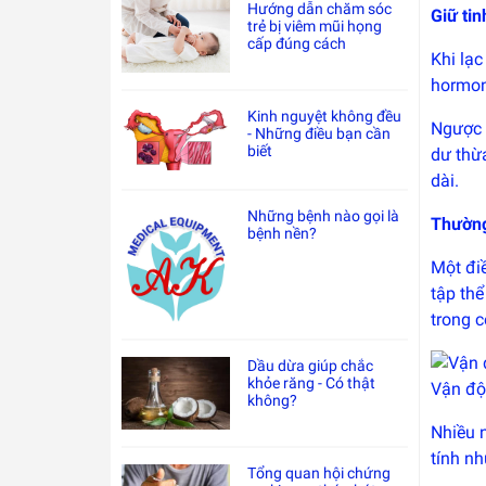
Hướng dẫn chăm sóc
Giữ tin
trẻ bị viêm mũi họng
cấp đúng cách
Khi lạc
hormone
Kinh nguyệt không đều
Ngược l
- Những điều bạn cần
biết
dư thừa
dài.
Những bệnh nào gọi là
Thường
bệnh nền?
Một đi
tập th
trong c
Dầu dừa giúp chắc
khỏe răng - Có thật
Vận độ
không?
Nhiều 
tính nh
Tổng quan hội chứng