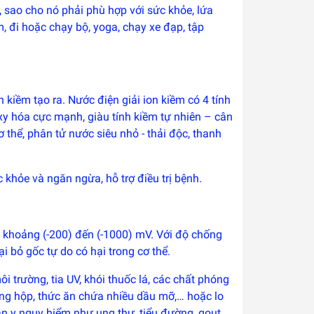
 sao cho nó phải phù hợp với sức khỏe, lứa
m, đi hoặc chạy bộ, yoga, chạy xe đạp, tập
 kiềm tạo ra. Nước điện giải ion kiềm có 4 tính
oxy hóa cực mạnh, giàu tính kiềm tự nhiên – cân
 thể, phân tử nước siêu nhỏ - thải độc, thanh
khỏe và ngăn ngừa, hỗ trợ điều trị bệnh.
g khoảng (-200) đến (-1000) mV. Với độ chống
 bỏ gốc tự do có hại trong cơ thể.
 trường, tia UV, khói thuốc lá, các chất phóng
óng hộp, thức ăn chứa nhiều dầu mỡ,… hoặc lo
n y nguy hiểm như ung thư, tiểu đường, gout,