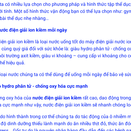
ta có nhiều lựa chọn cho phương pháp và hình thức tập thể dục,
iới tính. Một số hình thức vận động bạn có thể lựa chọn như: gy
bài thể dục nhẹ nhàng…
ước điện giải ion kiềm mỗi ngày
ện giải ion kiềm là loại nước uống tốt do máy điện giải nước ion
 cùng quý giá đối với sức khỏe là: giàu hydro phân tử - chống 
i trường axit kiềm, giàu vi khoáng – cung cấp vi khoáng cho cơ
thể hiệu quả.
loại nước chúng ta có thể dùng để uống mỗi ngày để bảo vệ sức 
o hydro phân tử - chống oxy hóa cực mạnh
ng oxy hóa của
nước điện giải ion kiềm
rất cao, dao động tron
 cực mạnh như vậy, nước điện giải ion kiềm sẽ nhanh chóng loại
do hình thành trong cơ thể chúng ta do tác động của ô nhiễm môi
ế độ dinh dưỡng thiếu lành mạnh do ăn nhiều thịt đỏ, thức ăn đ
stress… Gốc tự do là nguyên nhân hàng đầu dẫn đến các bệnh na