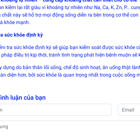
n kiềm lại rất giàu vi khoáng tự nhiên như Na, Ca, K, Zn, P… cun
chất này sẽ hỗ trợ mọi động sống diễn ra bên trong cơ thể con 
và khỏe mạnh.
ra sức khỏe định kỳ
ểm tra sức khỏe định kỳ sẽ giúp bạn kiểm soát được sức khỏe cũ
 pháp điều trị kịp thời, tránh tình trạng phát hiện bệnh muộn sẽ k
y dựng do bản thân lối sống, chế độ sinh hoạt, ăn uống thật l
àn diện hơn, bởi sức khỏe là quan trọng nhất trong cuộc sống m
bình luận của bạn