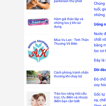
parkinson thứ phát
Chúng 
tuổi, g
những 
Hàm giả thảo lắp và
những lưu ý khi sử
Uống n
dụng
Nước đi
chất vô
Mùa Vu Lan - Tình Thân
Thương Vô Biên
bằng mô
lọc cơ 
Đây là 
Dồi dà
Cách phòng tránh chấn
thương khi chạy bộ
Độ chố
oxy hóa
Trào lưu nâng mũi cấu
Gốc tự 
trúc: Ưu điểm và nhược
xạ, ch
điểm bạn cần biết
lắng, 