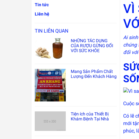
VÌ
Tin tức
Liên hệ
VỚ
TIN LIÊN QUAN
Ai sinh
NHỮNG TÁC DỤNG
chúng t
CỦA RƯỢU GỪNG ĐỐI
VỚI SỨC KHỎE
đối vớ
SỨ
Mang Sản Phẩm Chất
SỐ
Lượng Đến Khách Hàng
Cuộc s
Tiện ích của Thiết Bị
Có lẽ 
Khám Bệnh Tại Nhà
mới tậ
phúc, 