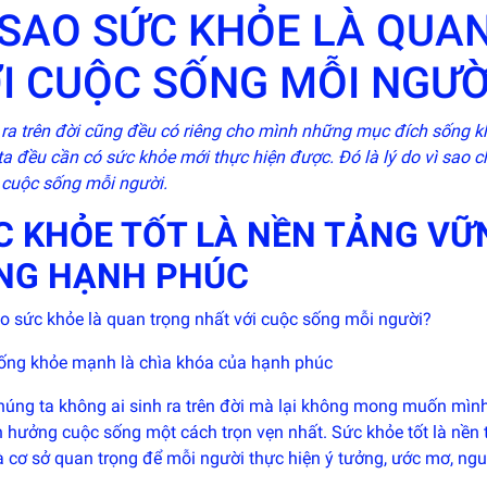
 SAO SỨC KHỎE LÀ QUA
I CUỘC SỐNG MỖI NGƯỜ
 ra trên đời cũng đều có riêng cho mình những mục đích sống kh
a đều cần có sức khỏe mới thực hiện được. Đó là lý do vì sao c
i cuộc sống mỗi người.
C KHỎE TỐT LÀ NỀN TẢNG VỮ
NG HẠNH PHÚC
ống khỏe mạnh là chìa khóa của hạnh phúc
chúng ta không ai sinh ra trên đời mà lại không mong muốn mìn
n hưởng cuộc sống một cách trọn vẹn nhất. Sức khỏe tốt là nền 
là cơ sở quan trọng để mỗi người thực hiện ý tưởng, ước mơ, ng