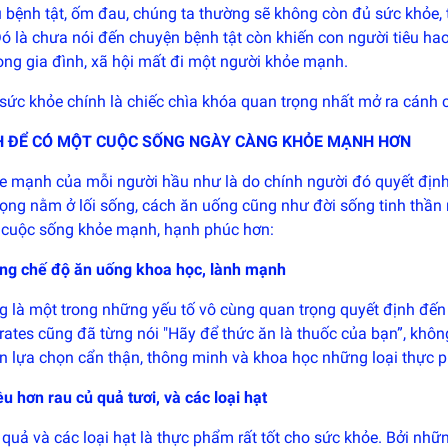
 bệnh tật, ốm đau, chúng ta thường sẽ không còn đủ sức khỏe, 
ó là chưa nói đến chuyện bệnh tật còn khiến con người tiêu ha
ong gia đình, xã hội mất đi một người khỏe mạnh.
 sức khỏe chính là chiếc chìa khóa quan trọng nhất mở ra cánh
H ĐỂ CÓ MỘT CUỘC SỐNG NGÀY CÀNG KHỎE MẠNH HƠN
e mạnh của mỗi người hầu như là do chính người đó quyết định
rọng nằm ở lối sống, cách ăn uống cũng như đời sống tinh thần 
 cuộc sống khỏe mạnh, hạnh phúc hơn:
ng chế độ ăn uống khoa học, lành mạnh
g là một trong những yếu tố vô cùng quan trọng quyết định đến
ates cũng đã từng nói "Hãy để thức ăn là thuốc của bạn”, khôn
ạn lựa chọn cẩn thận, thông minh và khoa học những loại thực
u hơn rau củ quả tươi, và các loại hạt
quả và các loại hạt là thực phẩm rất tốt cho sức khỏe. Bởi nhữ