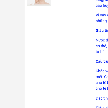
cao hu
Vì vậy 
những 
Giàu t
Nước đi
cơ thể,
từ bên 
Cấu trú
Khác vớ
mét. C
cho tế 
cho tế 
Đặc tín
Giàu v