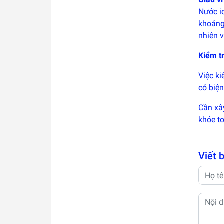
Nước io
khoáng 
nhiên 
Kiểm t
Việc ki
có biện
Cần xâ
khỏe to
Viết 