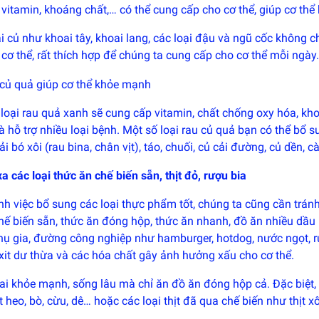
vitamin, khoáng chất,… có thể cung cấp cho cơ thể, giúp cơ th
i củ như khoai tây, khoai lang, các loại đậu và ngũ cốc không
 cơ thể, rất thích hợp để chúng ta cung cấp cho cơ thể mỗi ngày.
 củ quả giúp cơ thể khỏe mạnh
loại rau quả xanh sẽ cung cấp vitamin, chất chống oxy hóa, kho
 hỗ trợ nhiều loại bệnh. Một số loại rau củ quả bạn có thể bổ 
ải bó xôi (rau bina, chân vịt), táo, chuối, củ cải đường, củ dền, c
a các loại thức ăn chế biến sẵn, thịt đỏ, rượu bia
h việc bổ sung các loại thực phẩm tốt, chúng ta cũng cần tránh 
hế biến sẵn, thức ăn đóng hộp, thức ăn nhanh, đồ ăn nhiều dầ
phụ gia, đường công nghiệp như hamburger, hotdog, nước ngọt,
xit dư thừa và các hóa chất gây ảnh hưởng xấu cho cơ thể.
i khỏe mạnh, sống lâu mà chỉ ăn đồ ăn đóng hộp cả. Đặc biệt, 
t heo, bò, cừu, dê… hoặc các loại thịt đã qua chế biến như thịt x