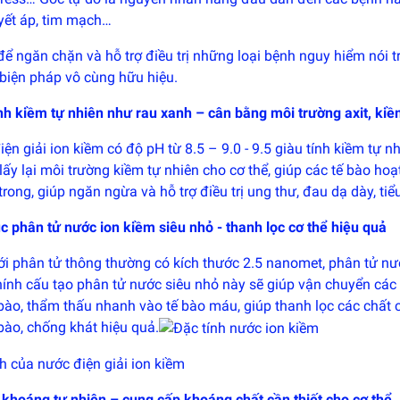
yết áp, tim mạch…
để ngăn chặn và hỗ trợ điều trị những loại bệnh nguy hiểm nói tr
biện pháp vô cùng hữu hiệu.
ính kiềm tự nhiên như rau xanh – cân bằng môi trường axit, ki
ện giải ion kiềm có độ pH từ 8.5 – 9.0 - 9.5 giàu tính kiềm tự n
 lấy lại môi trường kiềm tự nhiên cho cơ thể, giúp các tế bào h
trong, giúp ngăn ngừa và hỗ trợ điều trị ung thư, đau dạ dày, t
c phân tử nước ion kiềm siêu nhỏ - thanh lọc cơ thể hiệu quả
i phân tử thông thường có kích thước 2.5 nanomet, phân tử nướ
hính cấu tạo phân tử nước siêu nhỏ này sẽ giúp vận chuyển các
bào, thẩm thấu nhanh vào tế bào máu, giúp thanh lọc các chất c
bào, chống khát hiệu quả.
h của nước điện giải ion kiềm
i khoáng tự nhiên – cung cấp khoáng chất cần thiết cho cơ thể