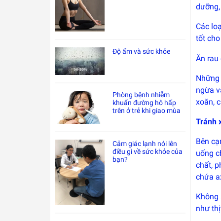
dưỡng, 
Các loạ
tốt cho
Độ ẩm và sức khỏe
Ăn rau
Những 
ngừa và
Phòng bệnh nhiễm
xoăn, c
khuẩn đường hô hấp
trên ở trẻ khi giao mùa
Tránh x
Bên cạn
Cảm giác lạnh nói lên
điều gì về sức khỏe của
uống c
bạn?
chất, 
chứa a
Không a
như thị