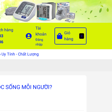
Tài
ch hàng
Giỏ
khoản
03
0
hàng
Đăng
86
nhập
Uy Tính - Chất Lượng
ỘC SỐNG MỖI NGƯỜI?