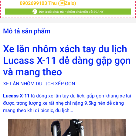
0902699103 Thu (Zalo)
Đây là giải pháp trải nghiệm phát triển bởi EGANY
Mô tả sản phẩm
Xe lăn nhôm xách tay du lịch
Lucass X-11 dễ dàng gập gọn
và mang theo
XE LĂN NHÔM DU LỊCH XẾP GỌN
Lucass X-11
là dòng
xe lăn tay du lịch
, gấp gọn khung xe lại
Đây là
được, trọng lượng xe rất nhẹ chỉ nặng 9.5kg nên dễ dàng
giải
pháp
mang theo khi đi picnic, du lịch...
trải
nghiệm
phát
triển
bởi
EGANY