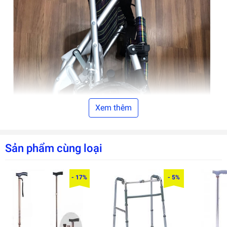
Xem thêm
Sản phẩm cùng loại
- 17%
- 5%
Hình ảnh xếp gọn xe lăn
Xe lăn Lucass
X-11 được làm bằng hợp kim nhôm chịu lực