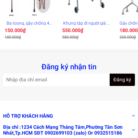
tốt, chống han gỉ. Xe lăn phù hợp sử dụng cho trẻ em hay
người lớn có tải trọng dưới 75kg.
Ba toong, gậy chống 4
Khung tập đi người già
Gậy chống
khúc
cao cấp bánh to - khung
người già
150.000₫
550.000₫
180.000
tập đi
180.000₫
580.000₫
200.000₫
Đăng ký nhận tin
Đăng ký
HỖ TRỢ KHÁCH HÀNG
Địa chỉ :1234 Cách Mạng Tháng Tám,Phường Tân Sơn
Nhất,Tp.HCM SĐT 0902699103 (zalo) Or 0932515186