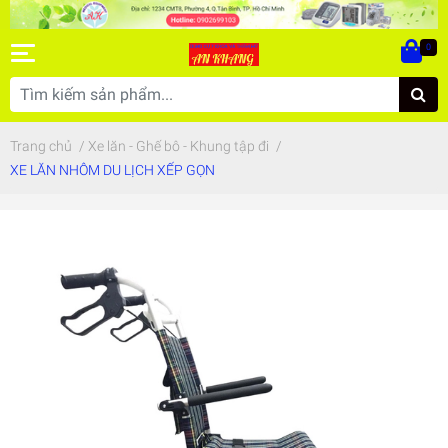
0
Trang chủ
/
Xe lăn - Ghế bô - Khung tập đi
/
XE LĂN NHÔM DU LỊCH XẾP GỌN