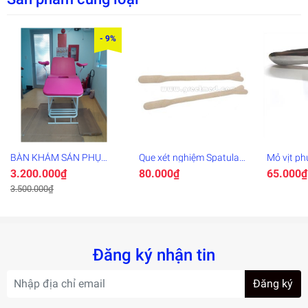
- 9%
BÀN KHÁM SẢN PHỤ
Que xét nghiệm Spatula
Mỏ vịt ph
KHOA
Greetmed GT129-100
3.200.000₫
80.000₫
65.000₫
3.500.000₫
Đăng ký nhận tin
Đăng ký