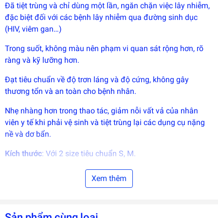
Đã tiệt trùng và chỉ dùng một lần, ngăn chặn việc lây nhiễm,
triển
bởi
đặc biệt đối với các bệnh lây nhiễm qua đường sinh dục
EGANY
(HIV, viêm gan…)
Trong suốt, không màu nên phạm vi quan sát rộng hơn, rõ
ràng và kỹ lưỡng hơn.
Đạt tiêu chuẩn về độ trơn láng và độ cứng, không gây
thương tổn và an toàn cho bệnh nhân.
Nhẹ nhàng hơn trong thao tác, giảm nỗi vất vả của nhân
viên y tế khi phải vệ sinh và tiệt trùng lại các dụng cụ nặng
nề và dơ bẩn.
Kích thước
: Với 2 size tiêu chuẩn S, M.
Quy cách đóng gói
: Mỗi sản phẩm/bao bì, thùng 100 cái.
Xem thêm
Sản phẩm cùng loại