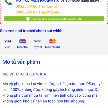
HỖ TRỢ MUA NHANH
Từ 08:30–19:00 hàng ngày)
(
0932515186 Thu (zalo)
0902699103 Thu (Zalo)
Đây là giải pháp trải nghiệm phát triển bởi EGANY
Secured and trusted checkout width:
Visa
Maestro
Paypal
Mastercard
Mô tả sản phẩm
MỎ VỊT PHỤ KHOA NHỰA
Mỏ vịt phụ khoa Lacvimed được chế tạo từ nhựa PS nguyên
sinh 100%, không độc, không gây kích ứng niêm mạc. Do
Đây là
giải
không pha trộn nhựa tái sinh nên tính dẻo cao, cứng mà
pháp
trải
không giòn, khó bể nên an toàn hơn khi sử dụng.
nghiệm
phát