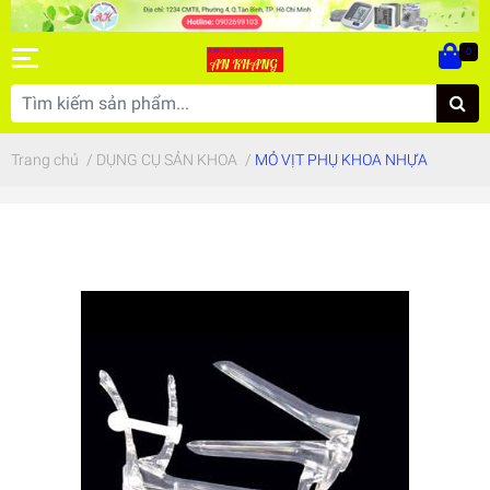
0
Trang chủ
/
DỤNG CỤ SẢN KHOA
/
MỎ VỊT PHỤ KHOA NHỰA