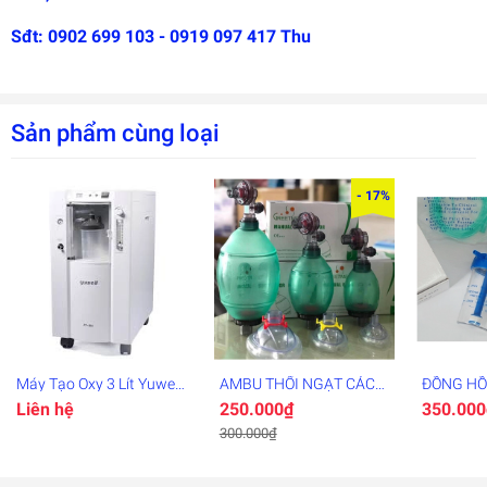
Sđt: 0902 699 103 - 0919 097 417 Thu
Sản phẩm cùng loại
- 17%
Máy Tạo Oxy 3 Lít Yuwell
AMBU THỔI NGẠT CÁC
ĐỒNG HỒ
7F-3EW
SIZE
Liên hệ
250.000₫
350.000
300.000₫