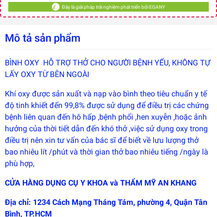
Đây là giải pháp trải nghiệm phát triển bởi EGANY
Mô tả sản phẩm
BÌNH OXY HỖ TRỢ THỞ CHO NGƯỜI BỆNH YẾU, KHÔNG TỰ
LẤY OXY TỪ BÊN NGOÀI
Khí oxy được sản xuất và nạp vào bình theo tiêu chuẩn y tế
độ tinh khiết đến 99,8% được sử dụng để điều trị các chứng
bệnh liên quan đến hô hấp ,bệnh phổi ,hen xuyễn ,hoặc ảnh
hưởng của thời tiết dẫn đến khó thở ,việc sử dụng oxy trong
Đây là
điều trị nên xin tư vấn của bác sĩ để biết về lưu lượng thở
giải
pháp
bao nhiêu lít /phút và thời gian thở bao nhiêu tiếng /ngày là
trải
phù hợp,
nghiệm
phát
triển
CỬA HÀNG DỤNG CỤ Y KHOA và THẨM MỸ AN KHANG
bởi
EGANY
Địa chỉ: 1234 Cách Mạng Tháng Tám, phường 4, Quận Tân
Bình, TP.HCM