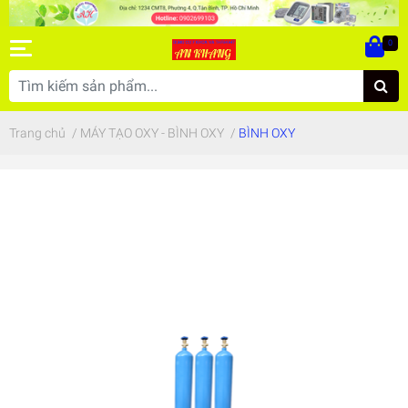
0
Trang chủ
/
MÁY TẠO OXY - BÌNH OXY
/
BÌNH OXY