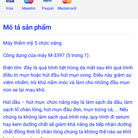
Visa
Maestro
Paypal
Mastercard
Mô tả sản phẩm
Máy thẩm mỹ 5 chức năng
Công dụng của máy M-3397 (5 trong 1):
Điện tím: đây là quá trình tiệt trùng da mặt sau khi quá trình
điều trị mụn hoặc hút đầu hút mụn xong. Điều này giảm sự
viêm nhiễm, trừ khử nấm móc và làm cho những đầu mụn
non se lại mau khô.
Đây là
Hút dầu – hút mụn: chức năng này là làm sạch da dầu, làm
giải
pháp
sạch lổ chân lông, hút mụn đầu đen, mụn trứng cá, … Nếu
trải
chúng ta không làm sạch quá trình này, quy trình đi serum
nghiệm
phát
hay kem dưỡng chất sẽ giảm khả năng da tiếp nhận dưỡng
triển
bởi
chất đồng thời lỗ chân lông chúng ta không thể nào se khít
EGANY