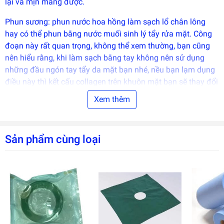
lại và mịn màng được.
Phun sương: phun nước hoa hồng làm sạch lổ chân lông
hay có thể phun bằng nước muối sinh lý tẩy rửa mặt. Công
đoạn này rất quan trọng, không thể xem thường, bạn cũng
nên hiểu rằng, khi làm sạch bằng tay không nên sử dụng
những đầu ngón tay tẩy da mặt bạn nhé, nều bạn lạm dụng
điều này thì kết cấu collagen trên khuôn mặt bạn sẽ thay đổi
ngay, da sẽ bị xấu theo thời gian.
Xem thêm
Quét nám: dùng quét nám vùng có đốm nâu hoặc tẩy đốt
ruồi (trước khi xóa đốm hoặc đốt mụt ruồi nên bôi thuốc tê
Sản phẩm cùng loại
lên vùng cần làm). Khi sử dụng đến phần này trên khuôn
mặt, bạn phải thực hành thuần thục rồi mới thực hiện bạn
nhé và cũng rất đơn giản thôi.
Sóng siêu âm: đi dưỡng chất vào bên trong da mặt, có 3
cường độ mạnh nhẹ để đi dưỡng chất. Chính công đoạn này
quyết định da mặt bạn phục hồi hay không, điều đặc biệt là
bạn dùng dưỡng chất cho loại da thế nào, vùng nào cần đi