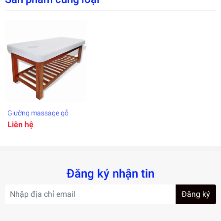
Giường massage
Giường massage gỗ
Liên hệ
Đăng ký nhận tin
Đăng ký