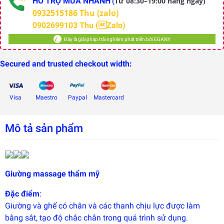
HỖ TRỢ MUA NHANH
Từ 08:30–19:00 hàng ngày)
(
0932515186 Thu (zalo)
0902699103 Thu (Zalo)
Đây là giải pháp trải nghiệm phát triển bởi EGANY
Secured and trusted checkout width:
Visa
Maestro
Paypal
Mastercard
Mô tả sản phẩm
Giường massage thẩm mỹ
Đây là
giải
Đặc điểm
:
pháp
Giường và ghế có chân và các thanh chịu lực được làm
trải
nghiệm
bằng sắt, tạo độ chắc chắn trong quá trình sử dụng.
phát