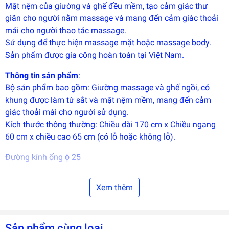
triển
Mặt nệm của giường và ghế đều mềm, tạo cảm giác thư
bởi
giãn cho người nằm massage và mang đến cảm giác thoải
EGANY
mái cho người thao tác massage.
Sử dụng để thực hiện massage mặt hoặc massage body.
Sản phẩm được gia công hoàn toàn tại Việt Nam.
Thông tin sản phẩm
:
Bộ sản phẩm bao gồm: Giường massage và ghế ngồi, có
khung được làm từ sắt và mặt nệm mềm, mang đến cảm
giác thoải mái cho người sử dụng.
Kích thước thông thường: Chiều dài 170 cm x Chiều ngang
60 cm x chiều cao 65 cm (có lỗ hoặc không lỗ).
Đường kính ống ϕ 25
Có nhận đặt hàng với kích thước, chất liệu theo nhu cầu
Xem thêm
khách hàng.
Sản phẩm cùng loại