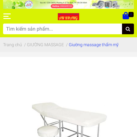
0
Trang chủ
/
GIƯỜNG MASSAGE
/
Giường massage thẩm mỹ