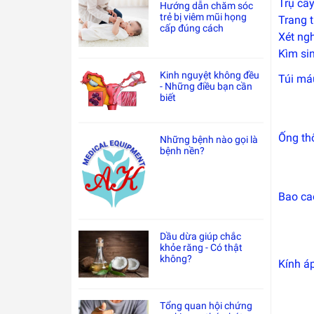
Trụ cấ
Hướng dẫn chăm sóc
trẻ bị viêm mũi họng
Trang t
cấp đúng cách
Xét ng
Kìm sin
Kinh nguyệt không đều
Túi má
- Những điều bạn cần
biết
Ống th
Những bệnh nào gọi là
bệnh nền?
Bao ca
Dầu dừa giúp chắc
khỏe răng - Có thật
không?
Kính á
Tổng quan hội chứng