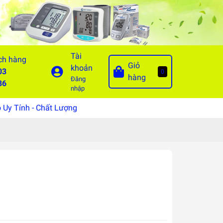
Tài
ch hàng
Giỏ
khoản
03
0
hàng
Đăng
86
nhập
Uy Tính - Chất Lượng