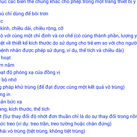
c các biến thể chung khác cho phép trong một trang thiết bị y 
ủ chỉ dùng để bôi trơn
ắc
ính, chiều dài, chiều rộng, cỡ
ộ với cùng một chỉ định và cơ chế (có cùng thành phần, lượng 
ệt về thiết kế kích thước do sử dụng cho trẻ em so với cho ngườ
nh nhân được phép sử dụng, ví dụ, thể tích và chiều dài)
 hoạt
ầm nắm
ạt độ phóng xạ của đồng vị
ữ bộ nhớ
 pháp khử trùng (để đạt được cùng một kết quả vô trùng)
ng in
hắn bức xạ
ng, kích thước, thể tích
 (Sự thay đổi độ nhớt đơn thuần chỉ là do sự thay đổi trong n
ức treo (ví dụ: treo trần, treo tường hoặc chân đứng)
hái vô trùng (tiệt trùng, không tiệt trùng)