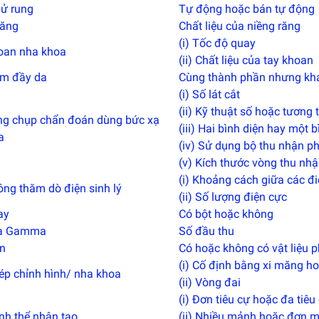
ử rung
Tự động hoặc bán tự động
răng
Chất liệu của niềng răng
(i) Tốc độ quay
oan nha khoa
(ii) Chất liệu của tay khoan
àm đầy da
Cùng thành phần nhưng kh
(i) Số lát cắt
(ii) Kỹ thuật số hoặc tương
ng chụp chẩn đoán dùng bức xạ
(iii) Hai bình diện hay một b
a
(iv) Sử dụng bộ thu nhận p
(v) Kích thước vòng thu nhậ
(i) Khoảng cách giữa các đ
ông thăm dò điện sinh lý
(ii) Số lượng điện cực
ay
Có bột hoặc không
a Gamma
Số đầu thu
n
Có hoặc không có vật liệu p
(i) Cố định bằng xi măng h
ép chỉnh hình/ nha khoa
(ii) Vòng đai
(i) Đơn tiêu cự hoặc đa tiêu
nh thể nhân tạo
(ii) Nhiều mảnh hoặc đơn 