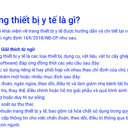
ng thiết bị y tế là gì?
i khái niệm về trang thiết bị y tế được hướng dẫn và chi tiết t
ại nghị định 169/2018/NĐ-CP như sau:
 Giải thích từ ngữ
g thiết bị y tế là các loại thiết bị, dụng cụ, vật liệu, vật tư cấy g
oftware) đáp ứng đồng thời các yêu cầu sau đây:
 sử dụng riêng lẻ hay phối hợp với nhau theo chỉ định của chủ s
nhằm một hoặc nhiều mục đích sau đây:
đoán, ngăn ngừa, theo dõi, điều trị và làm giảm nhẹ bệnh tật 
tra, thay thế, điều chỉnh hoặc hỗ trợ giải phẫu và quá trình sinh 
ợ hoặc duy trì sự sống;
soát sự thụ thai;
huẩn trang thiết bị y tế, bao gồm cả hóa chất sử dụng trong quy
cấp thông tin cho việc chẩn đoán, theo dõi, điều trị thông qua
con người.