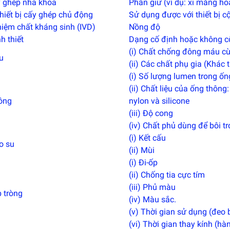
y ghép nha khoa
Phần giữ (ví dụ: xi măng hoặ
hiết bị cấy ghép chủ động
Sử dụng được với thiết bị 
hiệm chất kháng sinh (IVD)
Nồng độ
h thiết
Dạng cố định hoặc không c
(i) Chất chống đông máu c
u
(ii) Các chất phụ gia (Khác
(i) Số lượng lumen trong ốn
(ii) Chất liệu của ống thông
ông
nylon và silicone
(iii) Độ cong
(iv) Chất phủ dùng để bôi tr
(i) Kết cấu
o su
(ii) Mùi
(i) Đi-ốp
(ii) Chống tia cực tím
(iii) Phủ màu
p tròng
(iv) Màu sắc.
(v) Thời gian sử dụng (đeo
(vi) Thời gian thay kính (h