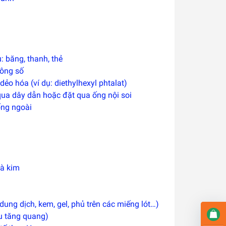
 băng, thanh, thẻ
hông số
ẻo hóa (ví dụ: diethylhexyl phtalat)
 qua dây dẫn hoặc đặt qua ống nội soi
ống ngoài
và kim
dung dịch, kem, gel, phủ trên các miếng lót…)
ầu tăng quang)