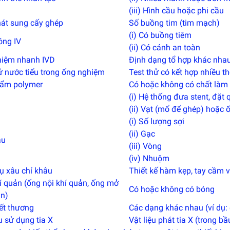
(iii) Hình cầu hoặc phi cầu
át sung cấy ghép
Số buồng tim (tim mạch)
(i) Có buồng tiêm
ông IV
(ii) Có cánh an toàn
hiệm nhanh IVD
Định dạng tổ hợp khác nhau:
ử nước tiểu trong ống nghiệm
Test thử có kết hợp nhiều t
ẩm polymer
Có hoặc không có chất làm d
(i) Hệ thống đưa stent, đặt
(ii) Vạt (mổ để ghép) hoặc 
(i) Số lượng sợi
(ii) Gạc
âu
(iii) Vòng
(iv) Nhuộm
ụ xâu chỉ khâu
Thiết kế hàm kẹp, tay cầm 
í quản (ống nội khí quản, ống mở
Có hoặc không có bóng
ản)
ết thương
Các dạng khác nhau (ví dụ: 
u sử dụng tia X
Vật liệu phát tia X (trong b