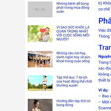
b) Khô
Những bệnh dễ bùng
phát trong mùa đông-
cơ chế 
xuân
Phâ
VÌ SAO SỨC KHỎE LÀ
Việc đă
QUAN TRỌNG NHẤT
VỚI CUỘC SỐNG MỖI
Thông 
NGƯỜI?
Tran
Những câu nói hay,
Nguyên 
danh ngôn hay về sức
khoẻ trong cuộc sống
Trang t
xác địn
không đ
Tập thể dục: 7 lợi ích
thiết b
của hoạt động thể chất
thường xuyên
Ví dụ:
– Bao c
Hướng dẫn tập thở cơ
– Một 
bụng đúng
Scanne