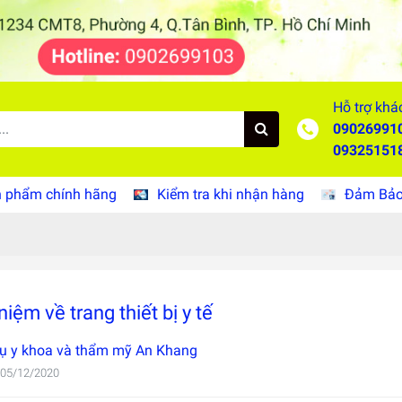
Hỗ trợ khá
09026991
09325151
 phẩm chính hãng
Kiểm tra khi nhận hàng
Đảm Bảo 
niệm về trang thiết bị y tế
ụ y khoa và thẩm mỹ An Khang
 05/12/2020