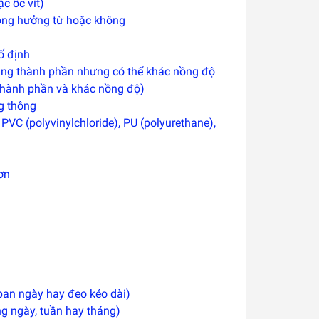
c ốc vít)
cộng hưởng từ hoặc không
ố định
ùng thành phần nhưng có thể khác nồng độ
 thành phần và khác nồng độ)
g thông
: PVC (polyvinylchloride), PU (polyurethane),
ơn
 ban ngày hay đeo kéo dài)
àng ngày, tuần hay tháng)