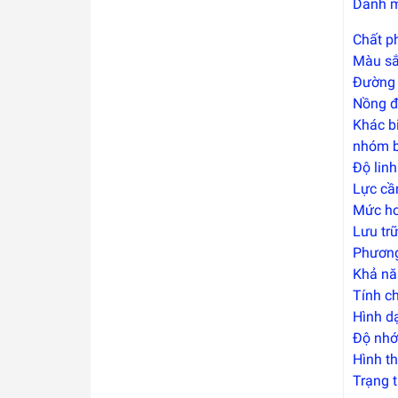
Danh mụ
Chất ph
Màu s
Đường k
Nồng đ
Khác bi
nhóm bệ
Độ linh
Lực c
Mức ho
Lưu tr
Phương
Khả nă
Tính c
Hình dạ
Độ nhớt
Hình th
Trạng t