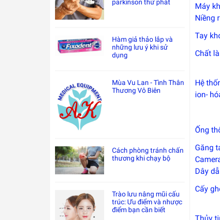
parkinson thứ phát
Máy kh
Niềng 
Tay kh
Hàm giả thảo lắp và
những lưu ý khi sử
Chất l
dụng
Hệ thố
Mùa Vu Lan - Tình Thân
Thương Vô Biên
ion- hó
Ống th
Găng t
Cách phòng tránh chấn
thương khi chạy bộ
Camer
Dây dẫ
Cấy gh
Trào lưu nâng mũi cấu
trúc: Ưu điểm và nhược
điểm bạn cần biết
Thủy ti