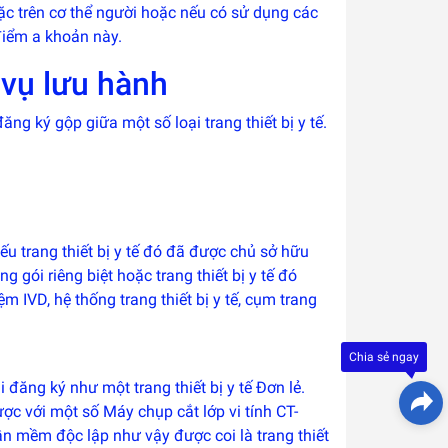
ặc trên cơ thể người hoặc nếu có sử dụng các
 điểm a khoản này.
 vụ lưu hành
đăng ký gộp giữa một số loại trang thiết bị y tế.
 nếu trang thiết bị y tế đó đã được chủ sở hữu
gói riêng biệt hoặc trang thiết bị y tế đó
ệm IVD, hệ thống trang thiết bị y tế, cụm trang
Đây là
giải
pháp
trải
Chia sẻ ngay
nghiệ
phát
 đăng ký như một trang thiết bị y tế Đơn lẻ.
triển
bởi
c với một số Máy chụp cắt lớp vi tính CT-
EGANY
n mềm độc lập như vậy được coi là trang thiết