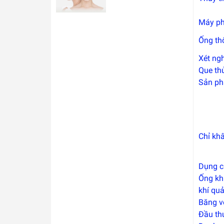
Máy ph
Ống th
Xét ng
Que th
Sản ph
Chỉ kh
Dụng c
Ống kh
khí qu
Băng v
Đầu th