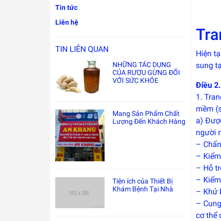
Tin tức
Liên hệ
Tra
TIN LIÊN QUAN
Hiện tạ
NHỮNG TÁC DỤNG
sung t
CỦA RƯỢU GỪNG ĐỐI
VỚI SỨC KHỎE
Điều 2.
1. Tran
mềm (s
Mang Sản Phẩm Chất
a) Được
Lượng Đến Khách Hàng
người 
– Chẩn 
– Kiểm 
– Hỗ tr
– Kiểm 
Tiện ích của Thiết Bị
Khám Bệnh Tại Nhà
– Khử k
– Cung 
cơ thể 