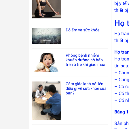
bị y t
thiết bị
Họ t
Độ ẩm và sức khỏe
Họ tran
thiết b
Họ tran
Phòng bệnh nhiễm
Họ tran
khuẩn đường hô hấp
trên ở trẻ khi giao mùa
tin sau
– Chun
– Cùng 
Cảm giác lạnh nói lên
– Có c
điều gì về sức khỏe của
bạn?
– Có th
– Có n
Bảng 1.
Sản ph