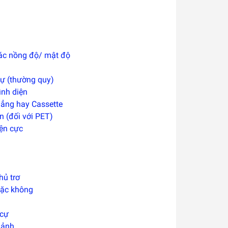
ác nồng độ/ mật độ
 tự (thường quy)
ình diện
hẳng hay Cassette
n (đối với PET)
iện cực
hủ trơ
oặc không
 cự
mảnh