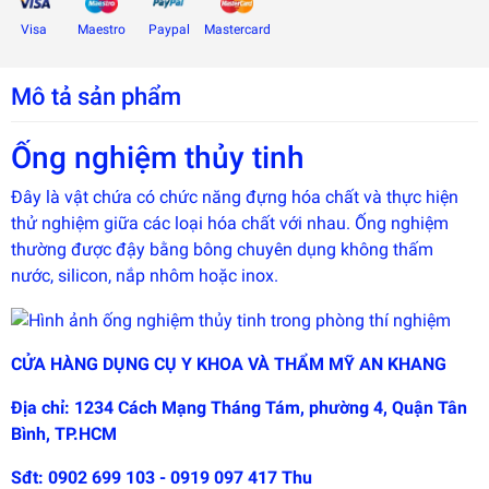
Visa
Maestro
Paypal
Mastercard
Mô tả sản phẩm
Ống nghiệm thủy tinh
Đây là vật chứa có chức năng đựng hóa chất và thực hiện
thử nghiệm giữa các loại hóa chất với nhau. Ống nghiệm
thường được đậy bằng bông chuyên dụng không thấm
nước, silicon, nắp nhôm hoặc inox.
Đây là
CỬA HÀNG DỤNG CỤ Y KHOA VÀ THẨM MỸ AN KHANG
giải
pháp
trải
Địa chỉ: 1234 Cách Mạng Tháng Tám, phường 4, Quận Tân
nghiệm
Bình, TP.HCM
phát
triển
bởi
Sđt: 0902 699 103 - 0919 097 417 Thu
EGANY