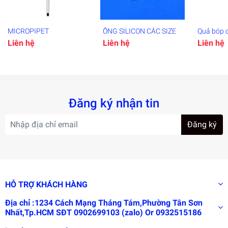
MICROPIPET
ỐNG SILICON CÁC SIZE
Quả bóp 
pippet
Liên hệ
Liên hệ
Liên hệ
Đăng ký nhận tin
Đăng ký
HỖ TRỢ KHÁCH HÀNG
Địa chỉ :1234 Cách Mạng Tháng Tám,Phường Tân Sơn
Nhất,Tp.HCM SĐT 0902699103 (zalo) Or 0932515186