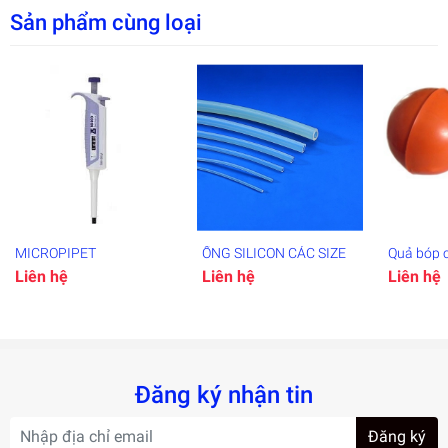
Nơi mua Uy tín.
Sản phẩm cùng loại
Bảo hành tốt nhất.
Giá cả phải chăng.
MICROPIPET
ỐNG SILICON CÁC SIZE
Quả bóp 
pippet
Liên hệ
Liên hệ
Liên hệ
Đăng ký nhận tin
Đăng ký