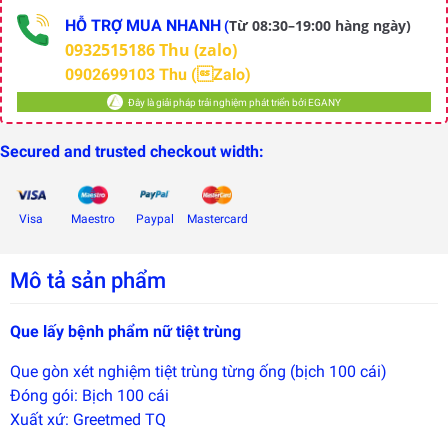
HỖ TRỢ MUA NHANH
Từ 08:30–19:00 hàng ngày)
(
0932515186 Thu (zalo)
0902699103 Thu (Zalo)
Đây là giải pháp trải nghiệm phát triển bởi EGANY
Secured and trusted checkout width:
Visa
Maestro
Paypal
Mastercard
Mô tả sản phẩm
Que lấy bệnh phẩm nữ tiệt trùng
Que gòn xét nghiệm tiệt trùng từng ống (bịch 100 cái)
Đây là
Đóng gói: Bịch 100 cái
giải
pháp
Xuất xứ: Greetmed TQ
trải
nghiệm