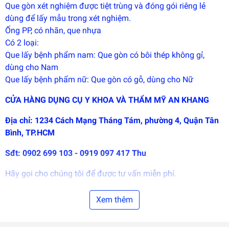
phát
Que gòn xét nghiệm được tiệt trùng và đóng gói riêng lẻ
triển
dùng để lấy mẫu trong xét nghiệm.
bởi
EGANY
Ống PP, có nhãn, que nhựa
Có 2 loại:
Que lấy bệnh phẩm nam: Que gòn có bôi thép không gỉ,
dùng cho Nam
Que lấy bệnh phẩm nữ: Que gòn có gỗ, dùng cho Nữ
CỬA HÀNG DỤNG CỤ Y KHOA VÀ THẨM MỸ AN KHANG
Địa chỉ: 1234 Cách Mạng Tháng Tám, phường 4, Quận Tân
Bình, TP.HCM
Sđt: 0902 699 103 - 0919 097 417 Thu
Hãy gọi cho chúng tôi để được tư vấn miễn phí.
Ship hàng toàn quốc.
Xem thêm
Giao hàng tận nơi.