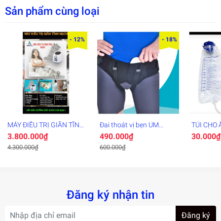
Sản phẩm cùng loại
- 12%
- 18%
MÁY ĐIỀU TRỊ GIÃN TĨNH
Đai thoát vị bẹn UM
TÚI CHO Ă
MẠCH
(A14)
TRUYỀN 
3.800.000₫
490.000₫
30.000₫
4.300.000₫
600.000₫
Đăng ký nhận tin
Đăng ký