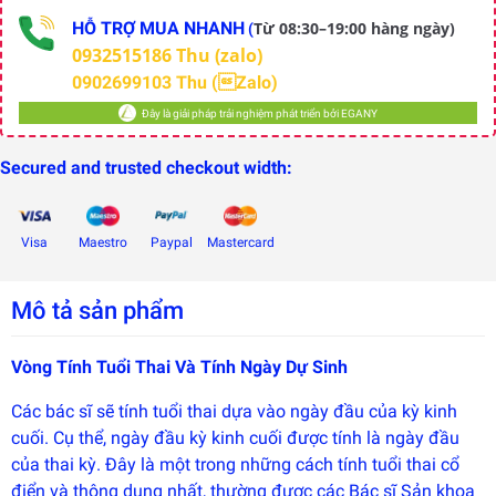
HỖ TRỢ MUA NHANH
Từ 08:30–19:00 hàng ngày)
(
0932515186 Thu (zalo)
0902699103 Thu (Zalo)
Đây là giải pháp trải nghiệm phát triển bởi EGANY
Secured and trusted checkout width:
Visa
Maestro
Paypal
Mastercard
Mô tả sản phẩm
Vòng Tính Tuổi Thai Và Tính Ngày Dự Sinh
Các bác sĩ sẽ tính tuổi thai dựa vào ngày đầu của kỳ kinh
Đây là
cuối. Cụ thể, ngày đầu kỳ kinh cuối được tính là ngày đầu
giải
pháp
của thai kỳ. Đây là một trong những cách tính tuổi thai cổ
trải
nghiệm
điển và thông dụng nhất, thường được các Bác sĩ Sản khoa