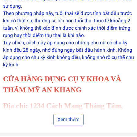
phát
sử dụng.
triển
bởi
Theo phương pháp này, tuổi thai sẽ được tính bắt đầu trước
EGANY
khi có thật sự, thường sẽ lớn hơn tuổi thai thực tế khoảng 2
tuần, vì không thể xác định được chính xác thời điểm trứng
rụng hay thời điểm thụ thai là khi nào.
Tuy nhiên, cách này áp dụng cho những phụ nữ có chu kỳ
kinh đều 28 ngày, nhớ đúng ngày bắt đầu hành kinh. Không
áp dụng cho chu kỳ kinh không đều, không nhớ rõ cụ thể chu
kỳ kinh.
CỬA HÀNG DỤNG CỤ Y KHOA VÀ
THẨM MỸ AN KHANG
Địa chỉ: 1234 Cách Mạng Tháng Tám,
phường 4, Quận Tân Bình, TP.HCM
Xem thêm
Sđt: 0902 699 103 - 0919 097 417 Thu