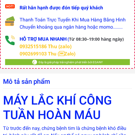
Rất hân hạnh được đón tiếp quý khách
Thanh Toán Trực Tuyến Khi Mua Hàng Bằng Hình
Chuyển khoảng qua ngân hàng hoặc momo........
HỖ TRỢ MUA NHANH
Từ 08:30–19:00 hàng ngày)
(
0932515186 Thu (zalo)
0902699103 Thu (Zalo)
Đây là giải pháp trải nghiệm phát triển bởi EGANY
Mô tả sản phẩm
MÁY LẮC KHÍ CÔNG
TUẦN HOÀN MÁU
Đây là
giải
pháp
trải
Từ trước đến nay, chứng bệnh tim là chứng bệnh khó điều
nghiệm