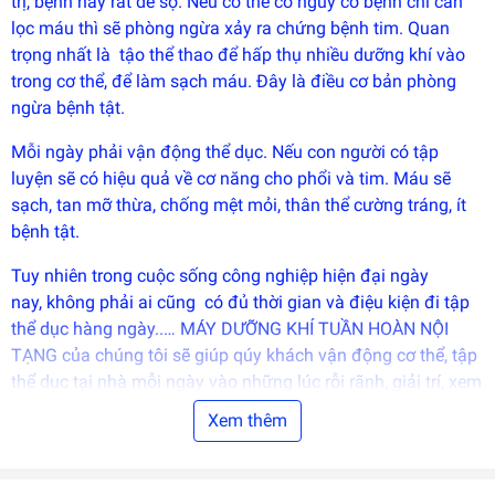
trị, bệnh này rất dễ sợ. Nếu cơ thể có nguy cơ bệnh chỉ cần
phát
triển
lọc máu thì sẽ phòng ngừa xảy ra chứng bệnh tim. Quan
bởi
trọng nhất là tậo thể thao để hấp thụ nhiều dưỡng khí vào
EGANY
trong cơ thể, để làm sạch máu. Đây là điều cơ bản phòng
ngừa bệnh tật.
Mỗi ngày phải vận động thể dục. Nếu con người có tập
luyện sẽ có hiệu quả về cơ năng cho phổi và tim. Máu sẽ
sạch, tan mỡ thừa, chống mệt mỏi, thân thể cường tráng, ít
bệnh tật.
Tuy nhiên trong cuộc sống công nghiệp hiện đại ngày
nay, không phải ai cũng có đủ thời gian và điệu kiện đi tập
thể dục hàng ngày..… MÁY DƯỠNG KHÍ TUẦN HOÀN NỘI
TẠNG của chúng tôi sẽ giúp qúy khách vận động cơ thể, tập
thể dục tại nhà mỗi ngày vào những lúc rỗi rãnh, giải trí, xem
tivi để tiết kiệm thời gian qúy báu của qúy khách.
Xem thêm
*
Tác dụng điều trị: