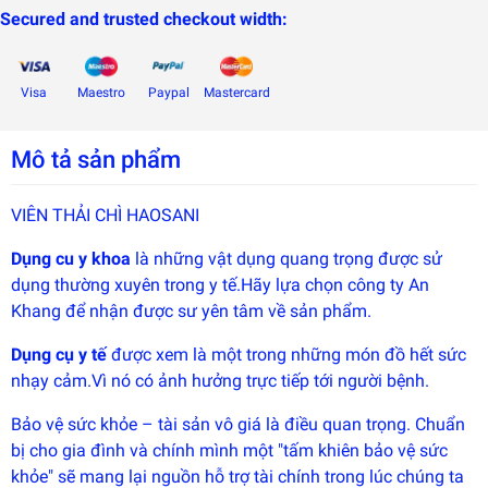
Secured and trusted checkout width:
Đây là
giải
pháp
trải
nghiệm
Visa
Maestro
Paypal
Mastercard
phát
triển
bởi
Mô tả sản phẩm
EGANY
VIÊN THẢI CHÌ HAOSANI
Dụng cu y
khoa
là những vật dụng quang trọng được sử
dụng thường xuyên trong y tế.Hãy lựa chọn công ty An
Khang để nhận được sư yên tâm về sản phẩm.
Dụng cụ y tế
được xem là một trong những món đồ hết sức
nhạy cảm.Vì nó có ảnh hưởng trực tiếp tới người bệnh.
Bảo vệ sức khỏe – tài sản vô giá là điều quan trọng. Chuẩn
bị cho gia đình và chính mình một "tấm khiên bảo vệ sức
khỏe" sẽ mang lại nguồn hỗ trợ tài chính trong lúc chúng ta