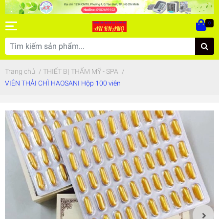
0
Trang chủ
/
THIẾT BỊ THẨM MỸ - SPA
/
VIÊN THẢI CHÌ HAOSANI Hộp 100 viên