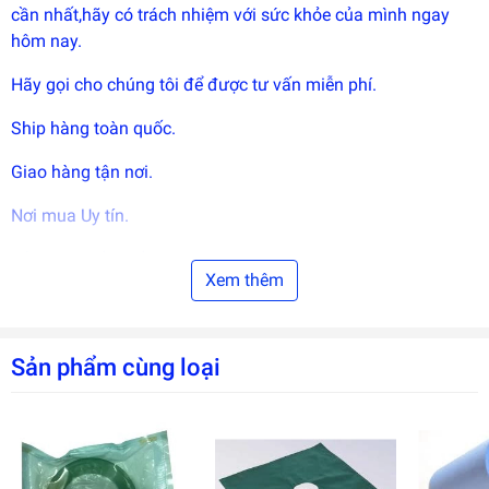
cần nhất,hãy có trách nhiệm với sức khỏe của mình ngay
hôm nay.
Hãy gọi cho chúng tôi để được tư vấn miễn phí.
Ship hàng toàn quốc.
Giao hàng tận nơi.
Nơi mua Uy tín.
Bảo hành tốt nhất.
Xem thêm
Giá cả phải chăng.
CỬA HÀNG DỤNG CỤ Y KHOA VÀ THẨM MỸ AN KHANG
Sản phẩm cùng loại
Địa chỉ: 1234 Cách Mạng Tháng Tám, phường 4, Quận Tân
Bình, TP.HCM
Sđt: 0902 699 103 - 0919 097 417 Thu