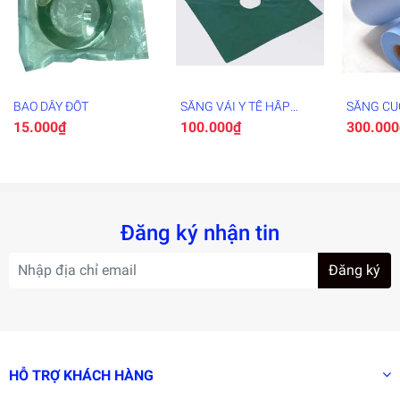
BAO DÂY ĐỐT
SĂNG VẢI Y TẾ HẤP
SĂNG CU
ĐƯỢC
15.000₫
100.000₫
300.000
Đăng ký nhận tin
Đăng ký
HỖ TRỢ KHÁCH HÀNG