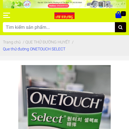
0
Trang chủ
/
QUE THỬ ĐƯỜNG HUYẾT
/
Que thử đường ONETOUCH SELECT