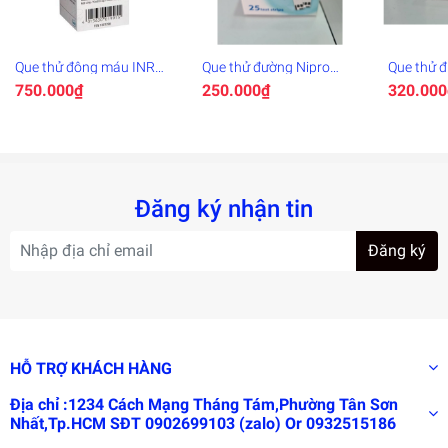
Que thử đông máu INR
Que thử đường Nipro
Que thử 
CoaguChek XS 6 que
Premier
DR.AUTO 
750.000₫
250.000₫
320.000
Đăng ký nhận tin
Đăng ký
HỖ TRỢ KHÁCH HÀNG
Địa chỉ :1234 Cách Mạng Tháng Tám,Phường Tân Sơn
Nhất,Tp.HCM SĐT 0902699103 (zalo) Or 0932515186