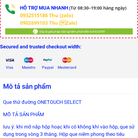
HỖ TRỢ MUA NHANH
Từ 08:30–19:00 hàng ngày)
(
0932515186 Thu (zalo)
0902699103 Thu (Zalo)
Đây là giải pháp trải nghiệm phát triển bởi EGANY
Secured and trusted checkout width:
Visa
Maestro
Paypal
Mastercard
Mô tả sản phẩm
Đây là
Que thử đường ONETOUCH SELECT
giải
pháp
MÔ TẢ SẢN PHẨM
trải
nghiệm
phát
lưu ý: khi mở nắp hộp hoạc khi có không khí vào hộp, que sử
triển
bởi
dụng trong vòng 3 tháng. Hộp que niêm phong theo tiêu
EGANY