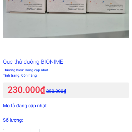
Que thử đường BIONIME
Thương hiệu:
Đang cập nhật
Tình trạng:
Còn hàng
230.000₫
250.000₫
Mô tả đang cập nhật
Số lượng: