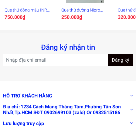
Que thử đông máu INR
Que thử đường Nipro
Que thử 
CoaguChek XS 6 que
Premier
DR.AUTO 
750.000₫
250.000₫
320.000
Đăng ký nhận tin
Đăng ký
HỖ TRỢ KHÁCH HÀNG
Địa chỉ :1234 Cách Mạng Tháng Tám,Phường Tân Sơn
Nhất,Tp.HCM SĐT 0902699103 (zalo) Or 0932515186
Lưu lượng truy cập