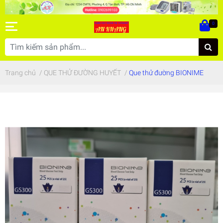
0
Trang chủ
/
QUE THỬ ĐƯỜNG HUYẾT
/
Que thử đường BIONIME