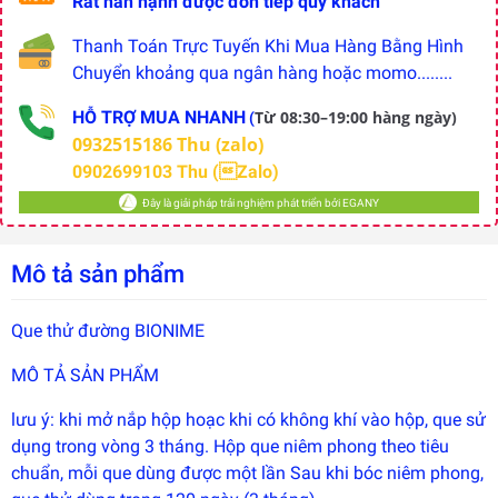
Rất hân hạnh được đón tiếp quý khách
Thanh Toán Trực Tuyến Khi Mua Hàng Bằng Hình
Chuyển khoảng qua ngân hàng hoặc momo........
HỖ TRỢ MUA NHANH
Từ 08:30–19:00 hàng ngày)
(
0932515186 Thu (zalo)
0902699103 Thu (Zalo)
Đây là giải pháp trải nghiệm phát triển bởi EGANY
Mô tả sản phẩm
Que thử đường BIONIME
Đây là
giải
MÔ TẢ SẢN PHẨM
pháp
trải
nghiệm
lưu ý: khi mở nắp hộp hoạc khi có không khí vào hộp, que sử
phát
dụng trong vòng 3 tháng. Hộp que niêm phong theo tiêu
triển
bởi
chuẩn, mỗi que dùng được một lần Sau khi bóc niêm phong,
EGANY