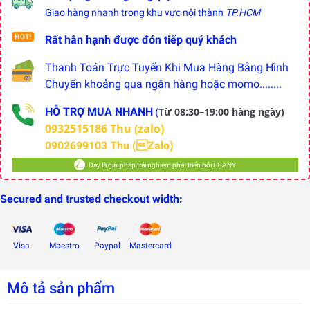
Giao hàng nhanh trong khu vực nội thành
TP.HCM
Rất hân hạnh được đón tiếp quý khách
Thanh Toán Trực Tuyến Khi Mua Hàng Bằng Hình
Chuyển khoảng qua ngân hàng hoặc momo........
HỖ TRỢ MUA NHANH
Từ 08:30–19:00 hàng ngày)
(
0932515186 Thu (zalo)
0902699103 Thu (Zalo)
Đây là giải pháp trải nghiệm phát triển bởi EGANY
Secured and trusted checkout width:
Visa
Maestro
Paypal
Mastercard
Mô tả sản phẩm
Đây là
giải
pháp