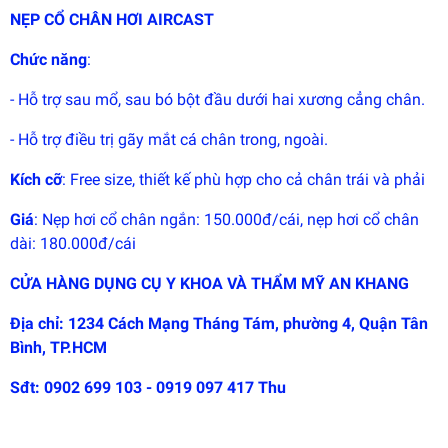
trải
NẸP CỔ CHÂN HƠI AIRCAST
nghiệm
phát
Chức năng
:
triển
bởi
EGANY
- Hỗ trợ sau mổ, sau bó bột đầu dưới hai xương cẳng chân.
- Hỗ trợ điều trị gãy mắt cá chân trong, ngoài.
Kích cỡ
: Free size, thiết kế phù hợp cho cả chân trái và phải
Giá
: Nẹp hơi cổ chân ngắn: 150.000đ/cái, nẹp hơi cổ chân
dài: 180.000đ/cái
CỬA HÀNG DỤNG CỤ Y KHOA VÀ THẨM MỸ AN KHANG
Địa chỉ: 1234 Cách Mạng Tháng Tám, phường 4, Quận Tân
Bình, TP.HCM
Sđt: 0902 699 103 - 0919 097 417 Thu