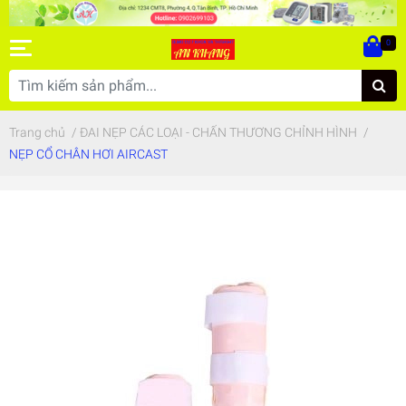
0
Trang chủ
/
ĐAI NẸP CÁC LOẠI - CHẤN THƯƠNG CHỈNH HÌNH
/
NẸP CỔ CHÂN HƠI AIRCAST