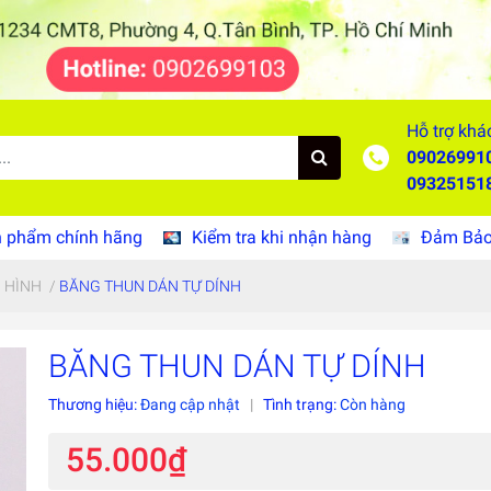
Hỗ trợ khá
09026991
09325151
 phẩm chính hãng
Kiểm tra khi nhận hàng
Đảm Bảo 
H HÌNH
/
BĂNG THUN DÁN TỰ DÍNH
BĂNG THUN DÁN TỰ DÍNH
Thương hiệu:
Đang cập nhật
|
Tình trạng:
Còn hàng
55.000₫