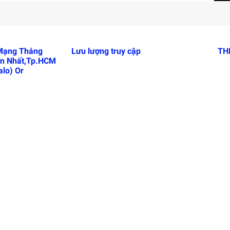
 Mạng Tháng
Lưu lượng truy cập
TH
n Nhất,Tp.HCM
lo) Or