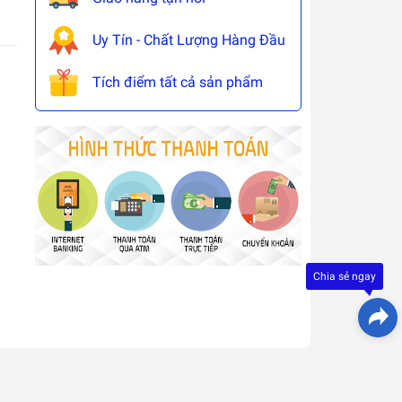
Uy Tín - Chất Lượng Hàng Đầu
Tích điểm tất cả sản phẩm
Đây là
giải
pháp
trải
Chia sẻ ngay
nghiệ
phát
triển
bởi
EGANY