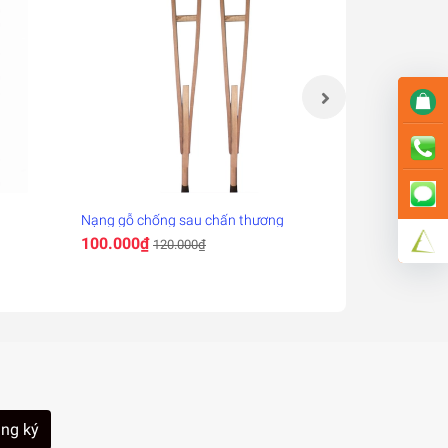
Nạng gỗ chống sau chấn thương
Nẹp cố địn
100.000₫
100.000₫
120.000₫
ng ký