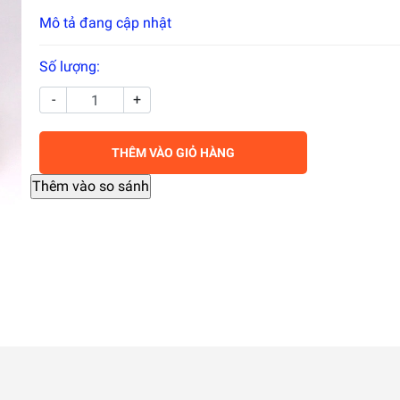
Mô tả đang cập nhật
Số lượng:
-
+
THÊM VÀO GIỎ HÀNG