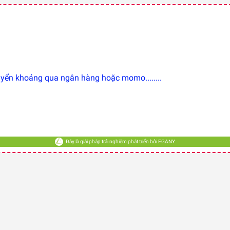
ển khoảng qua ngân hàng hoặc momo........
Đây là giải pháp trải nghiệm phát triển bởi EGANY