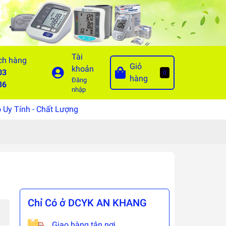
Tài
ch hàng
Giỏ
khoản
03
0
hàng
Đăng
86
nhập
Uy Tính - Chất Lượng
Chỉ Có ở DCYK AN KHANG
Giao hàng tận nơi