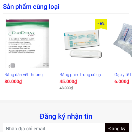
5. Xuất xứ:
Sản phẩm cùng loại
+ Nguyên liệu từ Châu Âu.
- 6%
+ Sản xuất tại Urgo Healthycare Products Co., Ltd. Thái Lan.
Băng dán vết thương
Băng phim trong có gạc
Gạc y tế 
Duoderm CGF
vô trùng 3M™
Pha 3 Con
80.000₫
45.000₫
6.000₫
TEGADERM + PAD™
8 lớp
9x25cm
48.000₫
Đăng ký nhận tin
Đăng ký