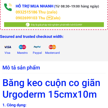
HỖ TRỢ MUA NHANH
Từ 08:30–19:00 hàng ngày)
(
0932515186 Thu (zalo)
0902699103 Thu (Zalo)
Đây là giải pháp trải nghiệm phát triển bởi EGANY
Secured and trusted checkout width:
Visa
Maestro
Paypal
Mastercard
Mô tả sản phẩm
Băng keo cuộn co giãn
Urgoderm 15cmx10m
Đây là
giải
pháp
trải
1. Công dụng:
nghiệm