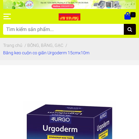
0
Trang chủ
/
BÔNG, BĂNG, GẠC
/
Băng keo cuộn co giãn Urgoderm 15cmx10m