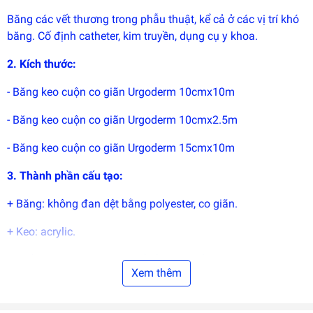
phát
triển
Băng các vết thương trong phẫu thuật, kể cả ở các vị trí khó
bởi
băng. Cố định catheter, kim truyền, dụng cụ y khoa.
EGANY
2.
Kích thước:
- Băng keo cuộn co giãn Urgoderm 10cmx10m
- Băng keo cuộn co giãn Urgoderm 10cmx2.5m
- Băng keo cuộn co giãn Urgoderm 15cmx10m
3.
Thành phần cấu tạo:
+ Băng: không đan dệt bằng polyester, co giãn.
+ Keo: acrylic.
+ Giấy lót: có các vạch in để sử dụng tiết kiệm.
Xem thêm
4. Quy cách:
1 cuộn/hộp.