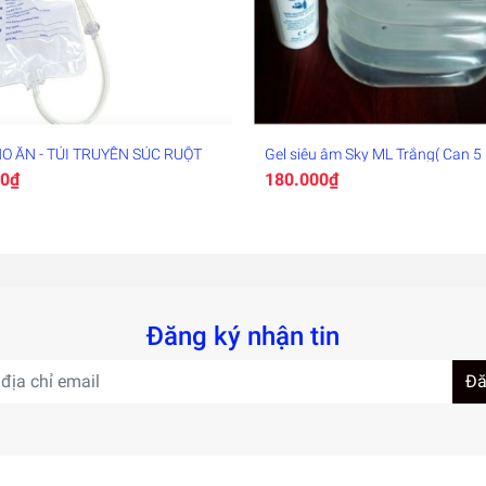
HO ĂN - TÚI TRUYỀN SÚC RUỘT
Gel siêu âm Sky ML Trắng( Can 5 l
00₫
180.000₫
Đăng ký nhận tin
Đă