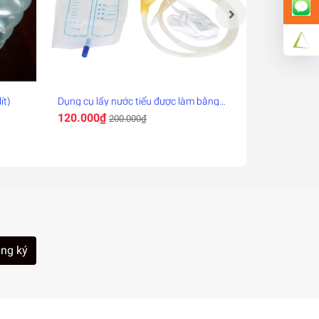
ít)
Dụng cụ lấy nước tiểu được làm bằng
Khung nắn chỉ
silicone
thoát vị đĩa 
120.000₫
155.000₫
200.000₫
3
vai gáy
ng ký