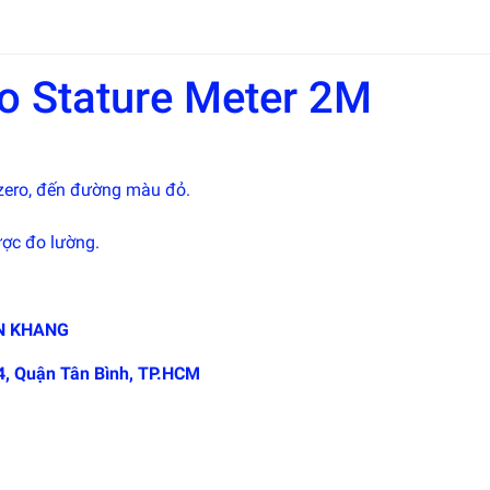
o Stature Meter 2M
 zero, đến đường màu đỏ.
ược đo lường.
N KHANG
4, Quận Tân Bình, TP.HCM