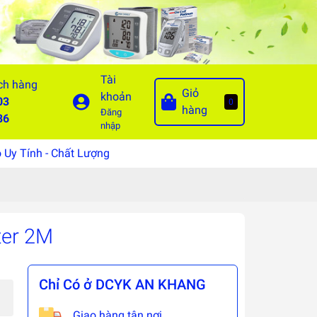
Tài
ch hàng
Giỏ
khoản
03
0
hàng
Đăng
86
nhập
Uy Tính - Chất Lượng
ter 2M
Chỉ Có ở DCYK AN KHANG
Giao hàng tận nơi