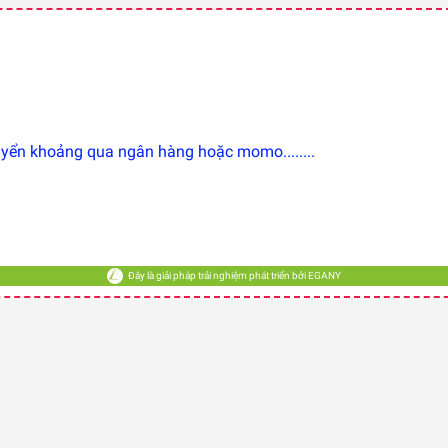
ển khoảng qua ngân hàng hoặc momo........
Đây là giải pháp trải nghiệm phát triển bởi EGANY