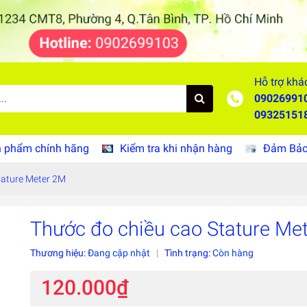
Hỗ trợ khá
09026991
09325151
 phẩm chính hãng
Kiểm tra khi nhận hàng
Đảm Bảo 
tature Meter 2M
Thước đo chiều cao Stature Me
Thương hiệu:
Đang cập nhật
|
Tình trạng:
Còn hàng
120.000₫