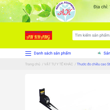
Danh sách sản phẩm
Sản
Trang chủ
/
VẬT TƯ Y TẾ KHÁC
/
Thước đo chiều cao S