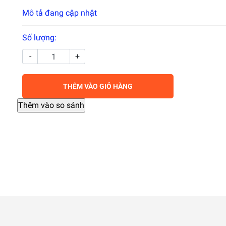
Mô tả đang cập nhật
Số lượng:
-
+
THÊM VÀO GIỎ HÀNG