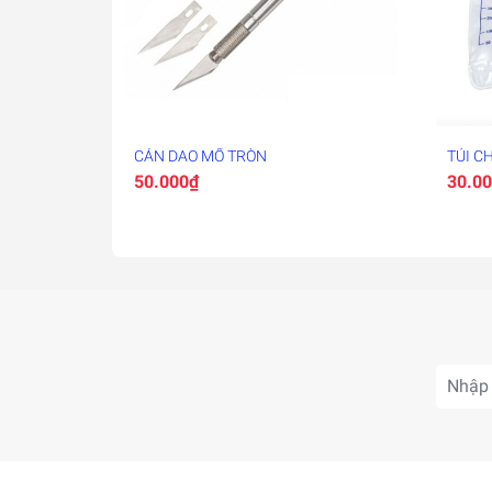
CÁN DAO MỔ TRÒN
TÚI C
50.000₫
30.0