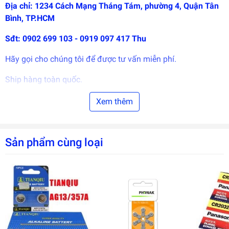
Địa chỉ: 1234 Cách Mạng Tháng Tám, phường 4, Quận Tân
Bình, TP.HCM
Sđt: 0902 699 103 - 0919 097 417 Thu
Hãy gọi cho chúng tôi để được tư vấn miễn phí.
Ship hàng toàn quốc.
Giao hàng tận nơi.
Xem thêm
Nơi mua Uy tín.
Sản phẩm cùng loại
Bảo hành tốt nhất.
Giá cả phải chăng.