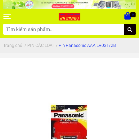
0
Trang chủ
/
PIN CÁC LOẠI
/
Pin Panasonic AAA LR03T/2B