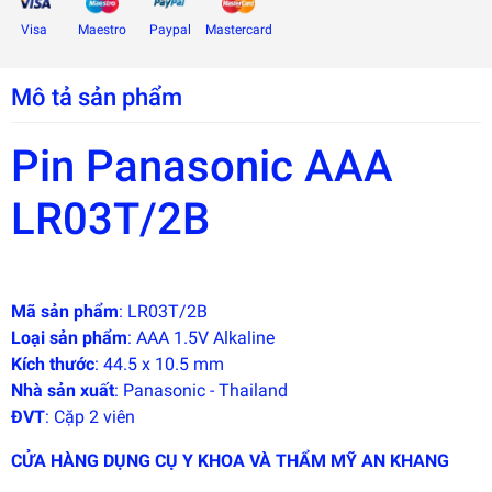
Visa
Maestro
Paypal
Mastercard
Mô tả sản phẩm
Pin Panasonic AAA
LR03T/2B
Mã sản phẩm
: LR03T/2B
Loại sản phẩm
: AAA 1.5V Alkaline
Đây là
Kích thước
: 44.5 x 10.5 mm
giải
pháp
Nhà sản xuất
:
Panasonic - Thailand
trải
ĐVT
: Cặp 2 viên
nghiệm
phát
triển
CỬA HÀNG DỤNG CỤ Y KHOA VÀ THẨM MỸ AN KHANG
bởi
EGANY