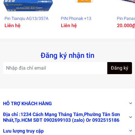
Pin Tianqiu AG13/357A
PIN Phonak +13
Pin Pana
Liên hệ
Liên hệ
20.000₫
Đăng ký nhận tin
Đăng ký
HỖ TRỢ KHÁCH HÀNG
Địa chỉ :1234 Cách Mạng Tháng Tám,Phường Tân Sơn
Nhất,Tp.HCM SĐT 0902699103 (zalo) Or 0932515186
Lưu lượng truy cập