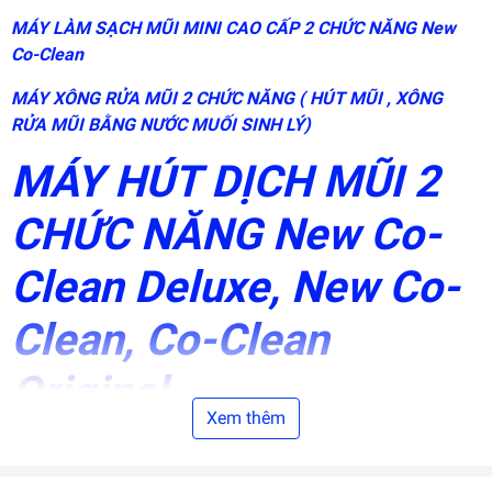
phát
triển
MÁY LÀM SẠCH MŨI MINI CAO CẤP 2 CHỨC NĂNG New
bởi
Co-Clean
EGANY
MÁY XÔNG RỬA MŨI 2 CHỨC NĂNG ( HÚT MŨI , XÔNG
RỬA MŨI BẰNG NƯỚC MUỐI SINH LÝ)
MÁY HÚT DỊCH MŨI 2
CHỨC NĂNG New Co-
Clean Deluxe, New Co-
Clean, Co-Clean
Original
Xem thêm
o-clean là thiết bị hỗ trợ
phòng ngừa & điều trị viêm