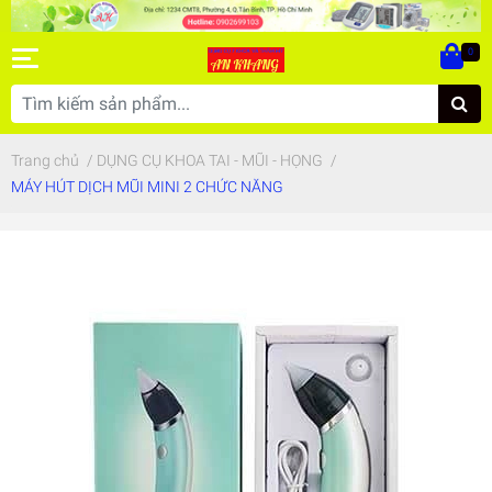
0
Trang chủ
/
DỤNG CỤ KHOA TAI - MŨI - HỌNG
/
MÁY HÚT DỊCH MŨI MINI 2 CHỨC NĂNG