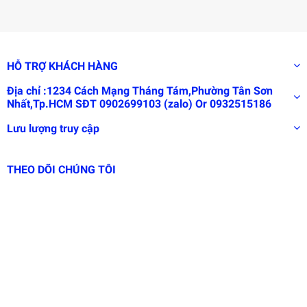
về mũi như viêm mũi có thể
được phòng ngừa và chữa
khỏi bằng cách chỉ cần làm
HỖ TRỢ KHÁCH HÀNG
sạch mũi thường xuyên bằng
Địa chỉ :1234 Cách Mạng Tháng Tám,Phường Tân Sơn
Nhất,Tp.HCM SĐT 0902699103 (zalo) Or 0932515186
dung dịch nước muối 0,9%
Lưu lượng truy cập
giúp:
♦ Điều trị hắt hơi, sổ mủi,
THEO DÕI CHÚNG TÔI
nghẹt mũi, viêm mũi
♦ Cân bằng độ ẩm, giúp niêm
mạc mũi khỏe hơn
♦ Ngăn ngừa cảm lạnh xâm