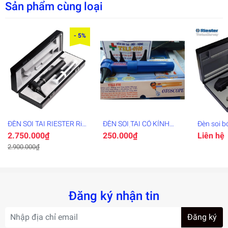
Sản phẩm cùng loại
mũi và đường hô hấp đầu tiên
trên thế giới
- 5%
♦ Xông - Hút dùng rửa mũi
♦ Công suất xông mũi: 1ml/
phút
♦ Áp lực hút mũi: 500mmHg
ĐÈN SOI TAI RIESTER Ri-
ĐÈN SOI TAI CÓ KÍNH
Đèn soi b
Mini
LÚP PHÓNG ĐẠI
2.750.000₫
250.000₫
Liên hệ
♦ Dung tích bầu xông: 5ml
2.900.000₫
♦ Nguồn điện: Pin sạc 1A,
DC6V
Đăng ký nhận tin
Bác sĩ Khuyên rằng các bệnh
Đăng ký