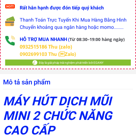
Rất hân hạnh được đón tiếp quý khách
Thanh Toán Trực Tuyến Khi Mua Hàng Bằng Hình
Chuyển khoảng qua ngân hàng hoặc momo........
HỖ TRỢ MUA NHANH
Từ 08:30–19:00 hàng ngày)
(
0932515186 Thu (zalo)
0902699103 Thu (Zalo)
Đây là giải pháp trải nghiệm phát triển bởi EGANY
Mô tả sản phẩm
MÁY HÚT DỊCH MŨI
MINI 2 CHỨC NĂNG
Đây là
giải
pháp
CAO CẤP
trải
nghiệm