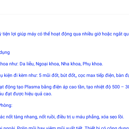
ỳ tiện lợi giúp máy có thể hoạt động qua nhiều giờ hoặc ngắt
 dụng
oa như: Da liễu, Ngoại khoa, Nha khoa, Phụ khoa.
kiện đi kèm như: 5 mũi đốt, bút đốt,, cọc max tiếp điện, bàn đ
t động tạo Plasma bằng điện áp cao tần, tạo nhiệt độ 500 – 300
áu đạt được hiệu quả cao.
Phòng:
nốt tàng nhang, nốt ruồi, điều trị u máu phẳng, xóa sẹo lồi.
 ngoài, Polip mũi hay viêm mũi xuất tiết. Thiết bị có công dụ