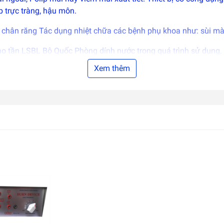
p trực tràng, hậu môn.
 chân răng Tác dụng nhiệt chữa các bệnh phụ khoa như: sùi mào
cao tần LSBL Bộ Quốc Phòng dính nước trong quá trình sử dụng,
Xem thêm
 dịch khử khuẩn.
hải được diệt khuẩn trước và sau khi sử dụng.
cứu bởi Bộ quốc phòng phục vụ cho y học nên có thể hoàn toàn