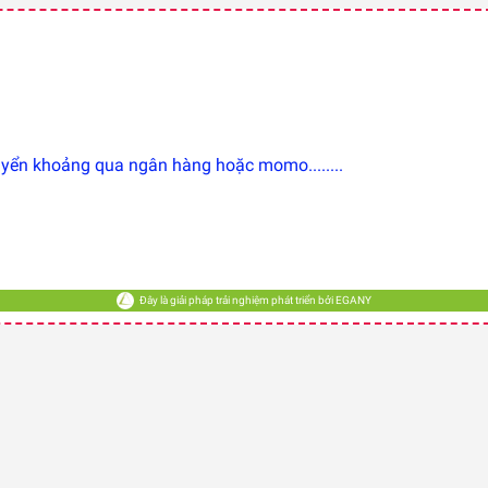
ển khoảng qua ngân hàng hoặc momo........
Đây là giải pháp trải nghiệm phát triển bởi EGANY