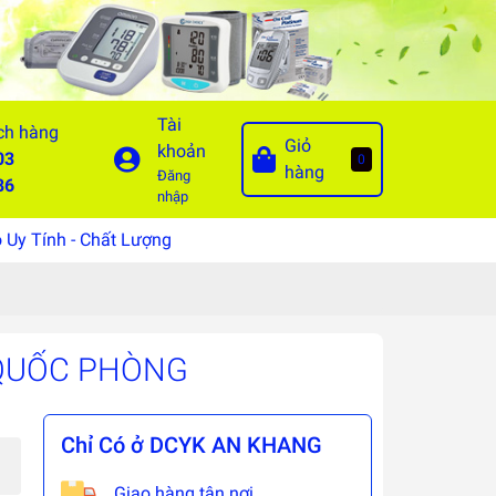
Tài
ch hàng
Giỏ
khoản
03
0
hàng
Đăng
86
nhập
Uy Tính - Chất Lượng
 QUỐC PHÒNG
Chỉ Có ở DCYK AN KHANG
Giao hàng tận nơi