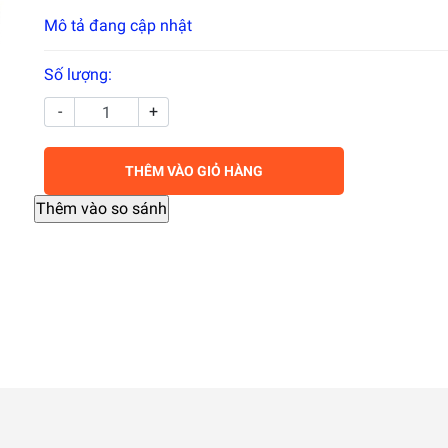
Mô tả đang cập nhật
Số lượng:
-
+
THÊM VÀO GIỎ HÀNG