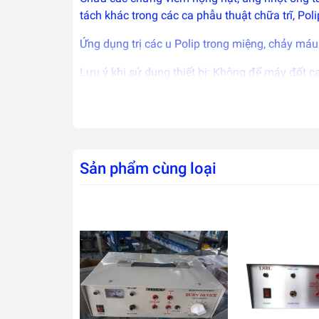
tách khác trong các ca phẫu thuật chữa trĩ, Poli
Ứng dụng trị các u Polip trong miệng, chảy máu
Lưu ý khi sử dụng thiết bị: Không để máy đốt 
Vệ sinh máy thường xuyên bằng khăn tẩm dung
Phụ kiện đi kèm tiếp xúc trực tiếp với vết mổ p
Máy đốt cao tần LSBL là thiết bị được nghiên 
Sản phẩm cùng loại