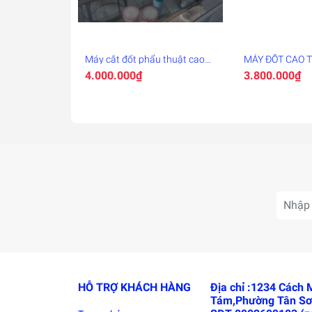
Máy cắt đốt phẩu thuật cao
MÁY ĐỐT CAO 
tần Bayoka 100W
LSBL
4.000.000₫
3.800.000₫
HỖ TRỢ KHÁCH HÀNG
Địa chỉ :1234 Cách
Tám,Phường Tân Sơ