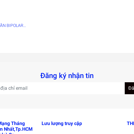
TẦN BIPOLARE
Đăng ký nhận tin
Đă
 Mạng Tháng
Lưu lượng truy cập
TH
n Nhất,Tp.HCM