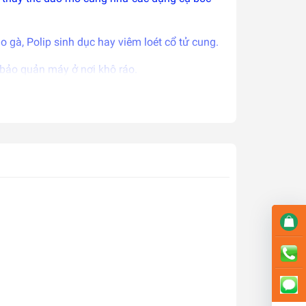
 gà, Polip sinh dục hay viêm loét cổ tử cung.
 bảo quản máy ở nơi khô ráo.
 đảm bảo được chất lượng.