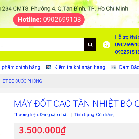
Hỗ trợ khá
09026991
09325151
 phẩm chính hãng
Kiểm tra khi nhận hàng
Đảm Bảo 
HIỆT BỘ QUỐC PHÒNG
MÁY ĐỐT CAO TẦN NHIỆT BỘ
Thương hiệu:
Đang cập nhật
|
Tình trạng:
Còn hàng
3.500.000₫