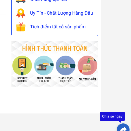
Uy Tín - Chất Lượng Hàng Đầu
Tích điểm tất cả sản phẩm
Đây là
giải
pháp
trải
Chia sẻ ngay
nghiệ
phát
triển
bởi