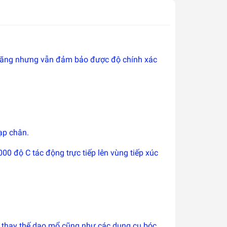
 quãng nhưng vẫn đảm bảo được độ chính xác
ạp chân.
0 độ C tác động trực tiếp lên vùng tiếp xúc
ng thay thế dao mổ cũng như các dụng cụ bóc