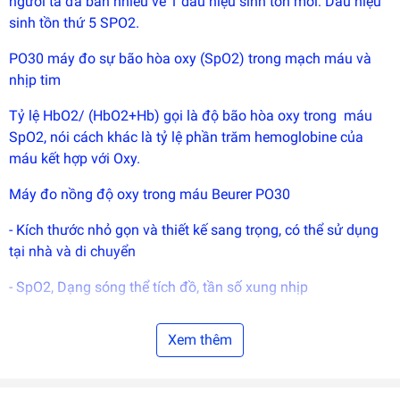
người ta đã bàn nhiều về 1 dấu hiệu sinh tồn mới: Dấu hiệu
phát
triển
sinh tồn thứ 5 SPO2.
bởi
EGANY
PO30 máy đo sự bão hòa oxy (SpO2) trong mạch máu và
nhịp tim
Tỷ lệ HbO2/ (HbO2+Hb) gọi là độ bão hòa oxy trong máu
SpO2, nói cách khác là tỷ lệ phần trăm hemoglobine của
máu kết hợp với Oxy.
Máy đo nồng độ oxy trong máu Beurer PO30
- Kích thước nhỏ gọn và thiết kế sang trọng, có thể sử dụng
tại nhà và di chuyển
- SpO2, Dạng sóng thể tích đồ, tần số xung nhịp
- Sử dụng với hầu hết các bệnh nhân từ trẻ sơ sinh, trẻ em và
Xem thêm
người lớn
- Vận hành dễ dàng, hiệu quả. Đơn giản và hoàn toàn đo