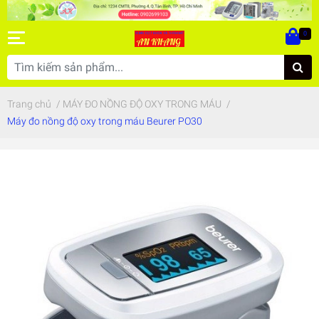
0
Trang chủ
/
MÁY ĐO NỒNG ĐỘ OXY TRONG MÁU
/
Máy đo nồng độ oxy trong máu Beurer PO30