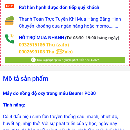
Rất hân hạnh được đón tiếp quý khách
Thanh Toán Trực Tuyến Khi Mua Hàng Bằng Hình
Chuyển khoảng qua ngân hàng hoặc momo........
HỖ TRỢ MUA NHANH
Từ 08:30–19:00 hàng ngày)
(
0932515186 Thu (zalo)
0902699103 Thu (Zalo)
Đây là giải pháp trải nghiệm phát triển bởi EGANY
Mô tả sản phẩm
Máy đo nồng độ oxy trong máu Beurer PO30
Tinh năng:
Đây là
giải
Có 4 dấu hiệu sinh tồn truyền thống sau: mạch, nhiệt độ,
pháp
trải
huyết áp, nhịp thở. Với sự phát triển của y học, ngày nay
nghiệm