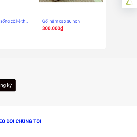
 sống cổ,kê thắt
Gối nằm cao su non
khi ngủ
300.000₫
ng ký
EO DÕI CHÚNG TÔI