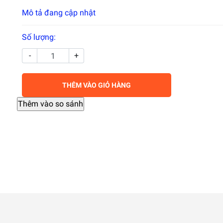
Mô tả đang cập nhật
Số lượng:
-
+
THÊM VÀO GIỎ HÀNG