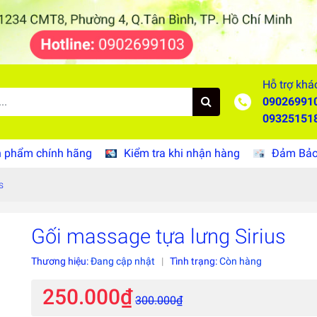
Hỗ trợ khá
09026991
09325151
 phẩm chính hãng
Kiểm tra khi nhận hàng
Đảm Bảo 
s
Gối massage tựa lưng Sirius
Thương hiệu:
Đang cập nhật
|
Tình trạng:
Còn hàng
250.000₫
300.000₫