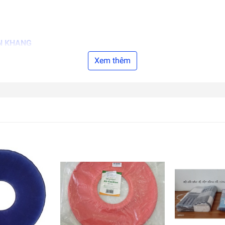
N KHANG
Xem thêm
4, Quận Tân Bình, TP.HCM
trọng. Chuẩn bị cho gia đình và chính mình một "tấm khiên bảo v
m với sức khỏe của mình ngay hôm nay.