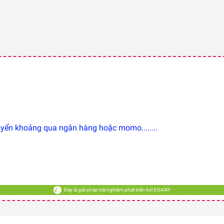
ển khoảng qua ngân hàng hoặc momo........
Đây là giải pháp trải nghiệm phát triển bởi EGANY