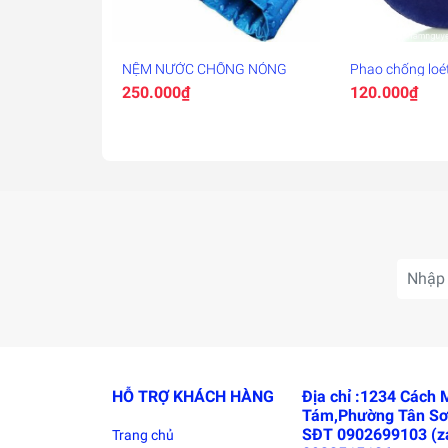
Bảo hành tốt nhất.
Giá cả phải chăng.
NỆM NƯỚC CHỐNG NÓNG
Phao chống loét
250.000₫
120.000₫
HỖ TRỢ KHÁCH HÀNG
Địa chỉ :1234 Cách
Tám,Phường Tân Sơ
SĐT 0902699103 (za
Trang chủ