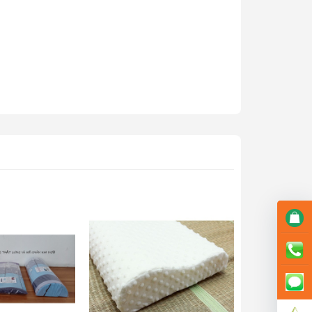
ệ sức khỏe" sẽ mang lại nguồn hỗ trợ tài chính