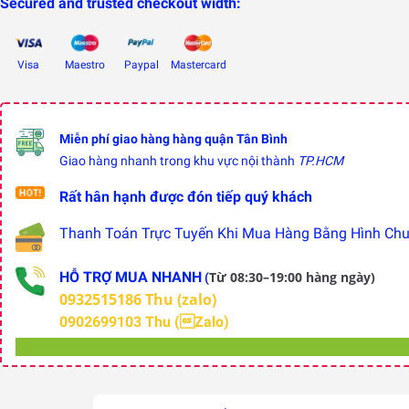
Secured and trusted checkout width:
Visa
Maestro
Paypal
Mastercard
Miễn phí giao hàng hàng quận Tân Bình
Giao hàng nhanh trong khu vực nội thành
TP.HCM
Rất hân hạnh được đón tiếp quý khách
Thanh Toán Trực Tuyến Khi Mua Hàng Bằng Hình Chuy
HỖ TRỢ MUA NHANH
Từ 08:30–19:00 hàng ngày)
(
0932515186 Thu (zalo)
0902699103 Thu (Zalo)