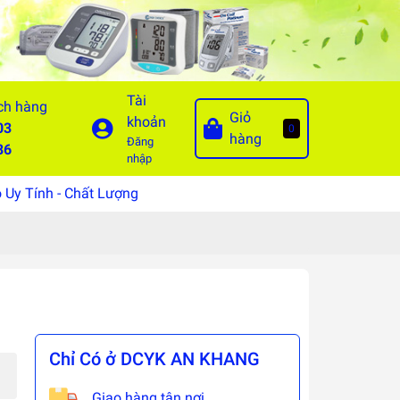
Tài
ch hàng
Giỏ
khoản
03
0
hàng
Đăng
86
nhập
Uy Tính - Chất Lượng
Chỉ Có ở DCYK AN KHANG
Giao hàng tận nơi