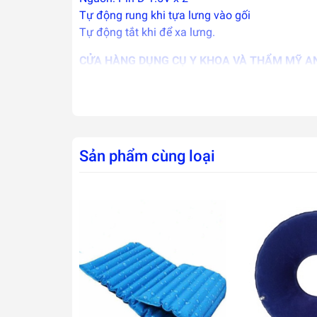
Tự động rung khi tựa lưng vào gối
Tự động tắt khi để xa lưng.
CỬA HÀNG DỤNG CỤ Y KHOA VÀ THẨM MỸ A
Địa chỉ: 1234 Cách Mạng Tháng Tám, phường 
Sđt: 0902 699 103 - 0919 097 417 Thu
Sản phẩm cùng loại
Bảo vệ sức khỏe – tài sản vô giá là điều quan 
trong lúc chúng ta cần nhất,hãy có trách nhiệ
Hãy gọi cho chúng tôi để được tư vấn miễn phí.
Ship hàng toàn quốc.
Giao hàng tận nơi.
Nơi mua Uy tín.