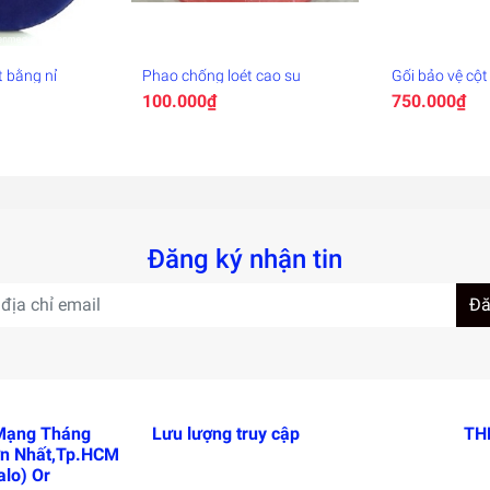
 bằng nỉ
Phao chống loét cao su
Gối bảo vệ cột
lưng, kê chân 
100.000₫
750.000₫
Đăng ký nhận tin
Đă
 Mạng Tháng
Lưu lượng truy cập
TH
n Nhất,Tp.HCM
lo) Or