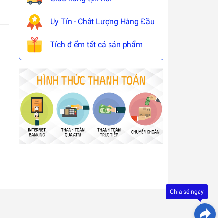
Uy Tín - Chất Lượng Hàng Đầu
Tích điểm tất cả sản phẩm
Đây là
giải
pháp
trải
Chia sẻ ngay
nghiệ
phát
triển
bởi