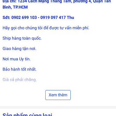
Địa chỉ: 1234 Cách Mạng Tháng Tám, phường 4, Quận Tân
Bình, TP.HCM
Sđt: 0902 699 103 - 0919 097 417 Thu
Hãy gọi cho chúng tôi để được tư vấn miễn phí.
Ship hàng toàn quốc.
Giao hàng tận nơi.
Nơi mua Uy tín.
Bảo hành tốt nhất.
Giá cả phải chăng.
Dụng Cụ Y
K
hoa
là những vật dụng quan trọng được sử
Xem thêm
dụng thường xuyên trong y tế.Hãy lựa chọn Cửa hang DCYK
An Khang để nhận được sư yên tâm về sản phẩm.
Dụng Cụ Y Tế
được xem là một trong những món đồ hết sức
Sản phẩm cùng loại