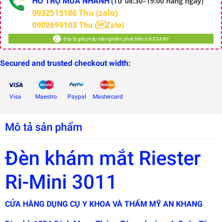
HỖ TRỢ MUA NHANH
Từ 08:30–19:00 hàng ngày)
(
0932515186 Thu (zalo)
0902699103 Thu (Zalo)
Đây là giải pháp trải nghiệm phát triển bởi EGANY
Secured and trusted checkout width:
Visa
Maestro
Paypal
Mastercard
Mô tả sản phẩm
Đèn khám mắt Riester
Đây là
giải
pháp
trải
Ri-Mini 3011
nghiệm
phát
triển
CỬA HÀNG DỤNG CỤ Y KHOA VÀ THẨM MỸ AN KHANG
bởi
EGANY