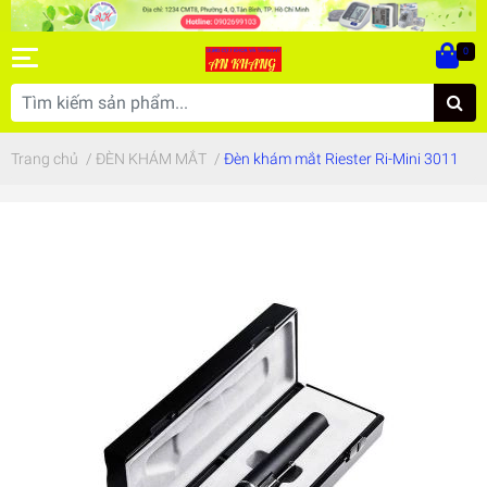
0
Trang chủ
/
ĐÈN KHÁM MẮT
/
Đèn khám mắt Riester Ri-Mini 3011