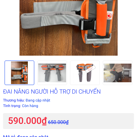
ĐAI NÂNG NGƯỜI HỖ TRỢ DI CHUYỂN
Thương hiệu:
Đang cập nhật
Tình trạng:
Còn hàng
590.000₫
650.000₫