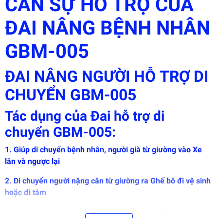
CẦN SỰ HỖ TRỢ CỦA
EGANY
ĐAI NÂNG BỆNH NHÂN
GBM-005
ĐAI NÂNG NGƯỜI HỖ TRỢ DI
CHUYỂN GBM-005
Tác dụng của Đai hỗ trợ di
chuyển GBM-005:
1. Giúp di chuyển bệnh nhân, người già từ giường vào Xe
lăn và ngược lại
2. D
i chuyển người nặng cân từ giường ra Ghế bô đi vệ sinh
hoặc đi tắm
3. Nâng người bệnh phục vụ nhu cầu di chuyển, sinh hoạt