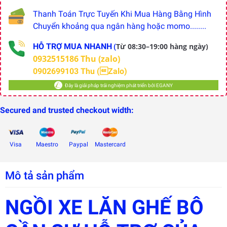
Thanh Toán Trực Tuyến Khi Mua Hàng Bằng Hình
Chuyển khoảng qua ngân hàng hoặc momo........
HỖ TRỢ MUA NHANH
Từ 08:30–19:00 hàng ngày)
(
0932515186 Thu (zalo)
0902699103 Thu (Zalo)
Đây là giải pháp trải nghiệm phát triển bởi EGANY
Secured and trusted checkout width:
Visa
Maestro
Paypal
Mastercard
Đây là
Mô tả sản phẩm
giải
pháp
trải
nghiệm
NGỒI XE LĂN GHẾ BÔ
phát
triển
bởi