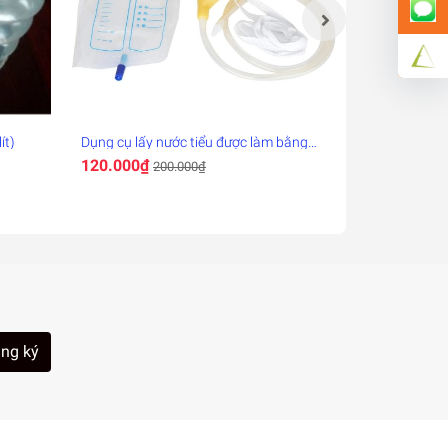
ít)
Dụng cụ lấy nước tiểu được làm bằng
Khung nắn chỉ
silicone
thoát vị đĩa 
120.000₫
155.000₫
200.000₫
3
vai gáy
ng ký