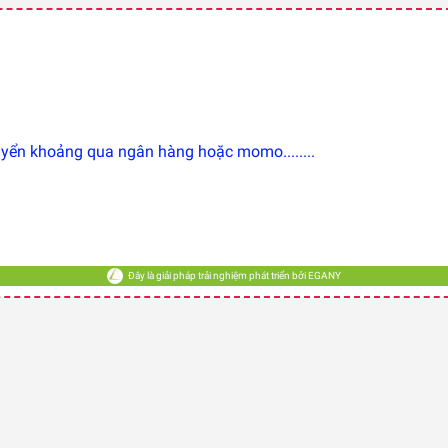
ển khoảng qua ngân hàng hoặc momo........
Đây là giải pháp trải nghiệm phát triển bởi EGANY