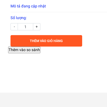
Mô tả đang cập nhật
Số lượng:
-
+
THÊM VÀO GIỎ HÀNG