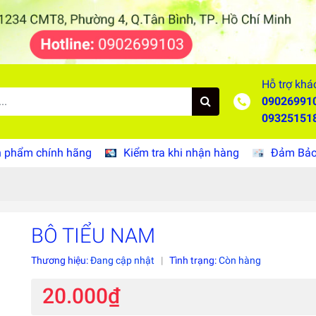
Hỗ trợ khá
09026991
09325151
 phẩm chính hãng
Kiểm tra khi nhận hàng
Đảm Bảo 
BÔ TIỂU NAM
Thương hiệu:
Đang cập nhật
|
Tình trạng:
Còn hàng
20.000₫