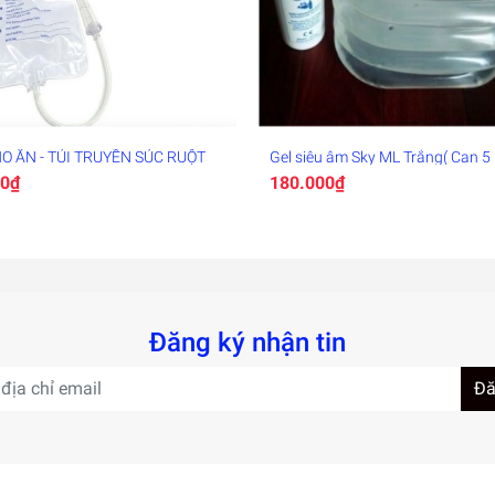
HO ĂN - TÚI TRUYỀN SÚC RUỘT
Gel siêu âm Sky ML Trắng( Can 5 l
00₫
180.000₫
Đăng ký nhận tin
Đă