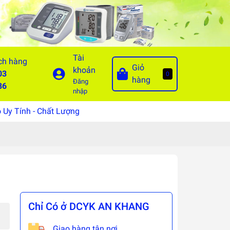
Tài
ch hàng
Giỏ
khoản
03
0
hàng
Đăng
86
nhập
Uy Tính - Chất Lượng
Chỉ Có ở DCYK AN KHANG
Giao hàng tận nơi