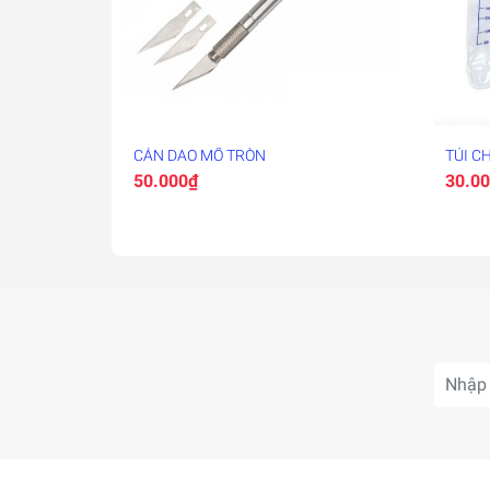
CÁN DAO MỔ TRÒN
TÚI C
50.000₫
30.0