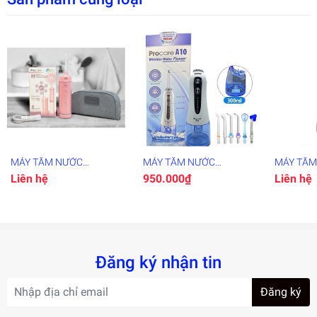
MÁY TĂM NƯỚC
MÁY TĂM NƯỚC
MÁY TĂM
PROCARE A9
PROCARE A10
PROCARE
Liên hệ
950.000₫
Liên hệ
SÓC RĂN
QUẢ
Đăng ký nhận tin
Đăng ký