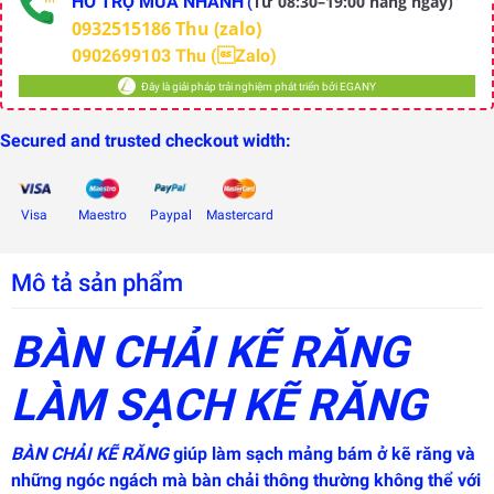
HỖ TRỢ MUA NHANH
Từ 08:30–19:00 hàng ngày)
(
0932515186 Thu (zalo)
0902699103 Thu (Zalo)
Đây là giải pháp trải nghiệm phát triển bởi EGANY
Secured and trusted checkout width:
Visa
Maestro
Paypal
Mastercard
Mô tả sản phẩm
BÀN CHẢI KẼ RĂNG
LÀM SẠCH KẼ RĂNG
Đây là
giải
pháp
BÀN CHẢI KẼ RĂNG
giúp làm sạch mảng bám ở kẽ răng và
trải
nghiệm
những ngóc ngách mà bàn chải thông thường không thể với
phát