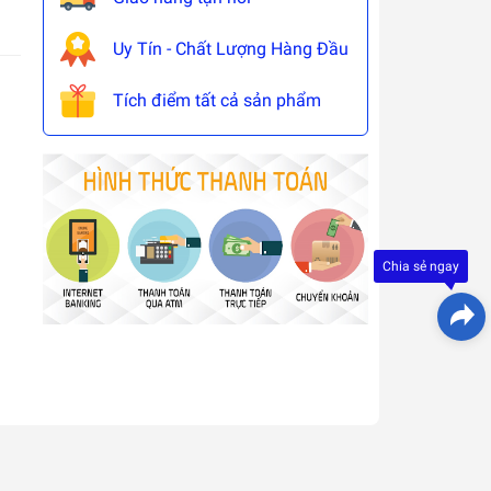
Uy Tín - Chất Lượng Hàng Đầu
Tích điểm tất cả sản phẩm
Đây là
giải
pháp
trải
Chia sẻ ngay
nghiệ
phát
triển
bởi
EGANY