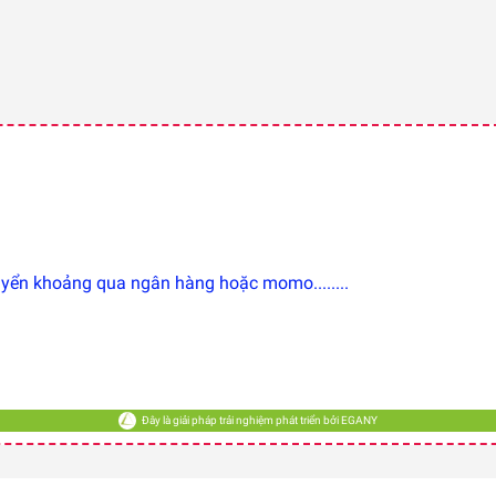
ển khoảng qua ngân hàng hoặc momo........
Đây là giải pháp trải nghiệm phát triển bởi EGANY