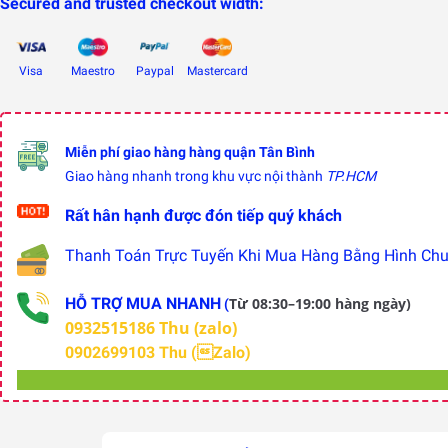
Secured and trusted checkout width:
Visa
Maestro
Paypal
Mastercard
Miễn phí giao hàng hàng quận Tân Bình
Giao hàng nhanh trong khu vực nội thành
TP.HCM
Rất hân hạnh được đón tiếp quý khách
Thanh Toán Trực Tuyến Khi Mua Hàng Bằng Hình Chuy
HỖ TRỢ MUA NHANH
Từ 08:30–19:00 hàng ngày)
(
0932515186 Thu (zalo)
0902699103 Thu (Zalo)