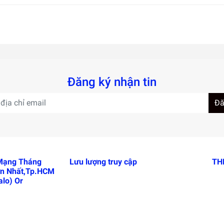
Đăng ký nhận tin
Đă
 Mạng Tháng
Lưu lượng truy cập
TH
n Nhất,Tp.HCM
lo) Or