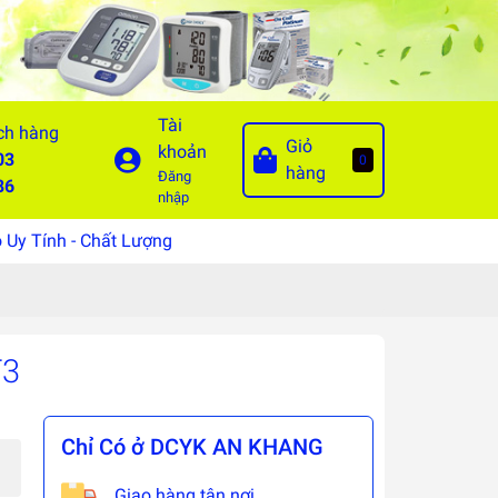
Tài
ch hàng
Giỏ
khoản
03
0
hàng
Đăng
86
nhập
Uy Tính - Chất Lượng
T3
Chỉ Có ở DCYK AN KHANG
Giao hàng tận nơi